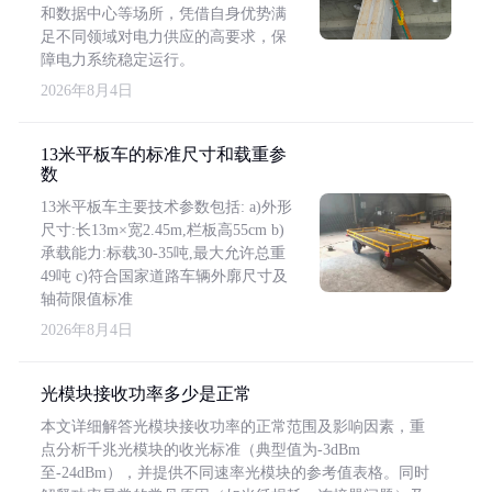
和数据中心等场所，凭借自身优势满
足不同领域对电力供应的高要求，保
障电力系统稳定运行。
2026年8月4日
13米平板车的标准尺寸和载重参
数
13米平板车主要技术参数包括: a)外形
尺寸:长13m×宽2.45m,栏板高55cm b)
承载能力:标载30-35吨,最大允许总重
49吨 c)符合国家道路车辆外廓尺寸及
轴荷限值标准
2026年8月4日
光模块接收功率多少是正常
本文详细解答光模块接收功率的正常范围及影响因素，重
点分析千兆光模块的收光标准（典型值为-3dBm
至-24dBm），并提供不同速率光模块的参考值表格。同时