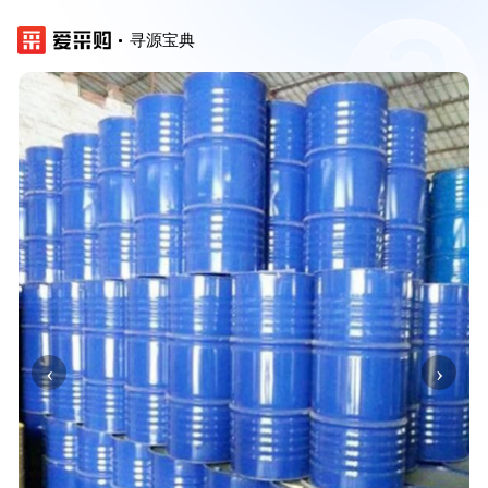
寻源宝典
‹
›