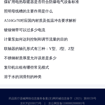
煤矿用电热取暖器是否符合防爆电气设备标准
照明母线槽的主要作用是什么
A516Gr70对应国内材质及低温冲击要求解析
镀镍钢带可以过多少电流
计量泵如何达到控制和调节流量的目的
联轴器的轴孔形式有三种：Y型、J型、Z型
不锈钢材质厚度允许误差是多少
复印机出租有哪些常见模式
溶于水的润滑剂的种类
药品医疗器械网络信息服务备案(京)网药械信息备字（2021）第00159号
京ICP证030173号
京公网安备11000002000001号