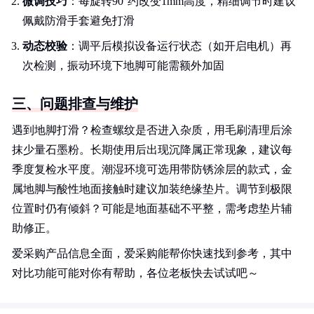
微调技巧
：每旋转90°约改变1mm高度，精细调节时建议
佩戴防滑手套避免打滑
动态校验
：调平后模拟设备运行状态（如开启电机）再
次检测，振动环境下地脚可能需额外加固
三、问题排查与维护
遇到地脚打滑？检查螺纹是否进入杂质，用毛刷清理后涂
抹少量石墨粉。长期使用后出现沉降属正常现象，建议每
季度复检水平度。潮湿环境可选用带防锈涂层的款式，金
属地脚与酸性地面接触时建议加装绝缘垫片。调节到极限
位置时仍有倾斜？可能是地面基础不平整，需考虑垫片辅
助修正。
爱采购产品信息全面，爱采购能帮你快速找到参考，其中
对比功能可能对你有帮助，各位老板快去试试吧～