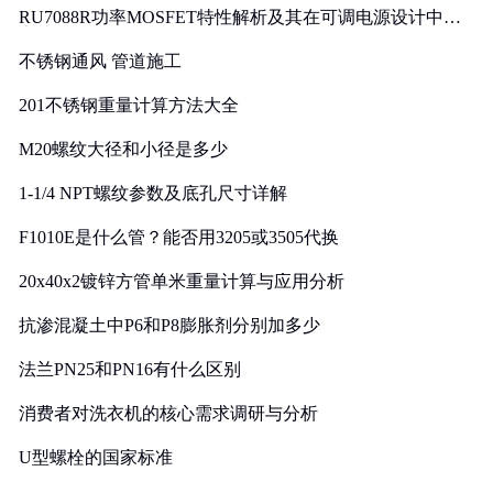
RU7088R功率MOSFET特性解析及其在可调电源设计中的
实践
不锈钢通风 管道施工
201不锈钢重量计算方法大全
M20螺纹大径和小径是多少
1-1/4 NPT螺纹参数及底孔尺寸详解
F1010E是什么管？能否用3205或3505代换
20x40x2镀锌方管单米重量计算与应用分析
抗渗混凝土中P6和P8膨胀剂分别加多少
法兰PN25和PN16有什么区别
消费者对洗衣机的核心需求调研与分析
U型螺栓的国家标准