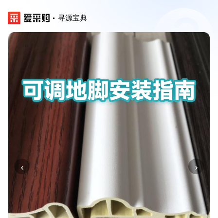
寻源宝典
‹
›