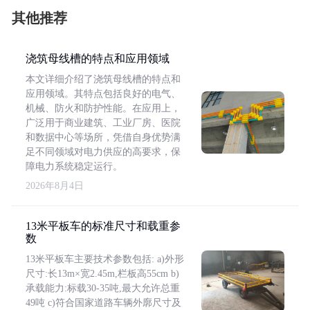
其他推荐
浇筑母线槽的特点和应用领域
本文详细介绍了浇筑母线槽的特点和
应用领域。其特点包括良好的电气、
机械、防火和防护性能。在应用上，
广泛用于商业建筑、工业厂房、医院
和数据中心等场所，凭借自身优势满
足不同领域对电力供应的高要求，保
障电力系统稳定运行。
2026年8月4日
13米平板车的标准尺寸和载重参
数
13米平板车主要技术参数包括: a)外形
尺寸:长13m×宽2.45m,栏板高55cm b)
承载能力:标载30-35吨,最大允许总重
49吨 c)符合国家道路车辆外廓尺寸及