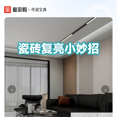
寻源宝典
‹
›