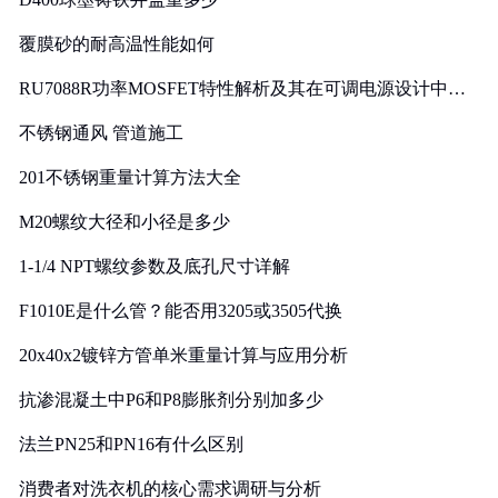
覆膜砂的耐高温性能如何
RU7088R功率MOSFET特性解析及其在可调电源设计中的
实践
不锈钢通风 管道施工
201不锈钢重量计算方法大全
M20螺纹大径和小径是多少
1-1/4 NPT螺纹参数及底孔尺寸详解
F1010E是什么管？能否用3205或3505代换
20x40x2镀锌方管单米重量计算与应用分析
抗渗混凝土中P6和P8膨胀剂分别加多少
法兰PN25和PN16有什么区别
消费者对洗衣机的核心需求调研与分析