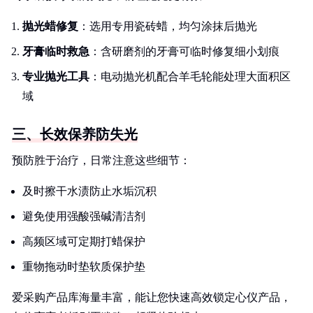
抛光蜡修复
：选用专用瓷砖蜡，均匀涂抹后抛光
牙膏临时救急
：含研磨剂的牙膏可临时修复细小划痕
专业抛光工具
：电动抛光机配合羊毛轮能处理大面积区
域
三、长效保养防失光
预防胜于治疗，日常注意这些细节：
及时擦干水渍防止水垢沉积
避免使用强酸强碱清洁剂
高频区域可定期打蜡保护
重物拖动时垫软质保护垫
爱采购产品库海量丰富，能让您快速高效锁定心仪产品，