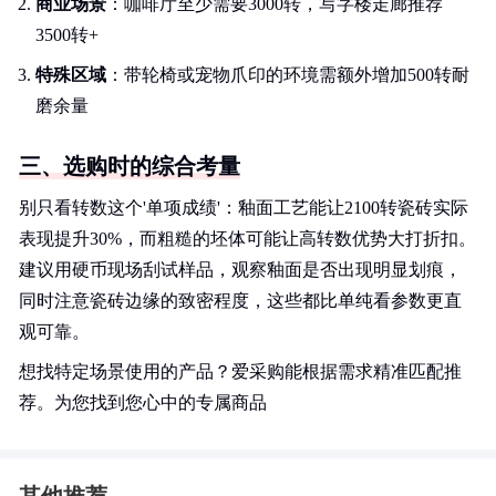
商业场景
：咖啡厅至少需要3000转，写字楼走廊推荐
3500转+
特殊区域
：带轮椅或宠物爪印的环境需额外增加500转耐
磨余量
三、选购时的综合考量
别只看转数这个'单项成绩'：釉面工艺能让2100转瓷砖实际
表现提升30%，而粗糙的坯体可能让高转数优势大打折扣。
建议用硬币现场刮试样品，观察釉面是否出现明显划痕，
同时注意瓷砖边缘的致密程度，这些都比单纯看参数更直
观可靠。
想找特定场景使用的产品？爱采购能根据需求精准匹配推
荐。为您找到您心中的专属商品