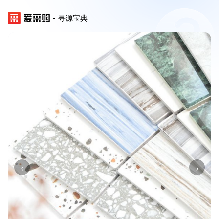
寻源宝典
‹
›