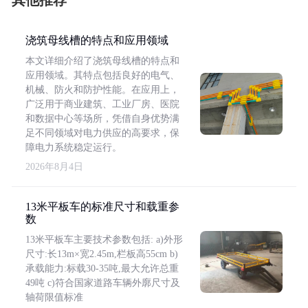
其他推荐
浇筑母线槽的特点和应用领域
本文详细介绍了浇筑母线槽的特点和
应用领域。其特点包括良好的电气、
机械、防火和防护性能。在应用上，
广泛用于商业建筑、工业厂房、医院
和数据中心等场所，凭借自身优势满
足不同领域对电力供应的高要求，保
障电力系统稳定运行。
2026年8月4日
13米平板车的标准尺寸和载重参
数
13米平板车主要技术参数包括: a)外形
尺寸:长13m×宽2.45m,栏板高55cm b)
承载能力:标载30-35吨,最大允许总重
49吨 c)符合国家道路车辆外廓尺寸及
轴荷限值标准