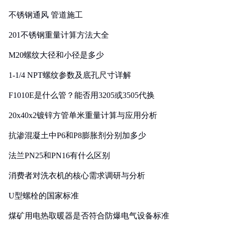
实践
不锈钢通风 管道施工
201不锈钢重量计算方法大全
M20螺纹大径和小径是多少
1-1/4 NPT螺纹参数及底孔尺寸详解
F1010E是什么管？能否用3205或3505代换
20x40x2镀锌方管单米重量计算与应用分析
抗渗混凝土中P6和P8膨胀剂分别加多少
法兰PN25和PN16有什么区别
消费者对洗衣机的核心需求调研与分析
U型螺栓的国家标准
煤矿用电热取暖器是否符合防爆电气设备标准