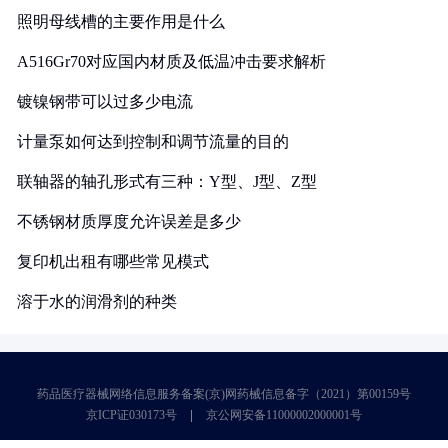
照明母线槽的主要作用是什么
A516Gr70对应国内材质及低温冲击要求解析
镀镍钢带可以过多少电流
计量泵如何达到控制和调节流量的目的
联轴器的轴孔形式有三种：Y型、J型、Z型
不锈钢材质厚度允许误差是多少
复印机出租有哪些常见模式
溶于水的润滑剂的种类
药品医疗器械网络信息服务备案(京)网药械信息备字（2021）第00159号
京ICP证030173号
京公网安备11000002000001号