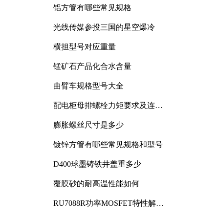
铝方管有哪些常见规格
光线传媒参投三国的星空爆冷
横担型号对应重量
锰矿石产品化合水含量
曲臂车规格型号大全
配电柜母排螺栓力矩要求及连接
规范详解
膨胀螺丝尺寸是多少
镀锌方管有哪些常见规格和型号
D400球墨铸铁井盖重多少
覆膜砂的耐高温性能如何
RU7088R功率MOSFET特性解析
及其在可调电源设计中的实践