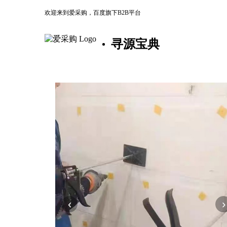
欢迎来到爱采购，百度旗下B2B平台
寻源宝典
‹
›