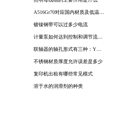
A516Gr70对应国内材质及低温冲
击要求解析
镀镍钢带可以过多少电流
计量泵如何达到控制和调节流量
的目的
联轴器的轴孔形式有三种：Y
型、J型、Z型
不锈钢材质厚度允许误差是多少
复印机出租有哪些常见模式
溶于水的润滑剂的种类