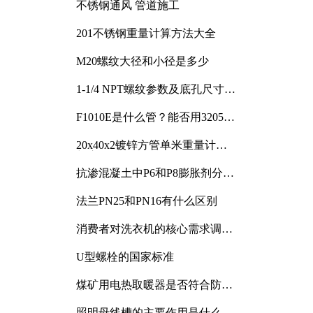
不锈钢通风 管道施工
201不锈钢重量计算方法大全
M20螺纹大径和小径是多少
1-1/4 NPT螺纹参数及底孔尺寸详
解
F1010E是什么管？能否用3205或
3505代换
20x40x2镀锌方管单米重量计算
与应用分析
抗渗混凝土中P6和P8膨胀剂分别
加多少
法兰PN25和PN16有什么区别
消费者对洗衣机的核心需求调研
与分析
U型螺栓的国家标准
煤矿用电热取暖器是否符合防爆
电气设备标准
照明母线槽的主要作用是什么