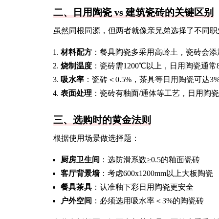
二、日用陶瓷 vs 建筑瓷砖的关键区别
虽然同根同源，但两者就像亲兄弟选择了不同职
材料配方
：餐具陶瓷多采用高岭土，瓷砖会添
烧制温度
：瓷砖需1200℃以上，日用陶瓷通常800
吸水率
：瓷砖＜0.5%，茶具等日用陶瓷可达3%
表面处理
：瓷砖有釉面/通体等工艺，日用陶
三、选购时的黄金法则
根据使用场景做选择题：
厨房卫生间
：选防滑系数≥0.5的釉面瓷砖
客厅背景墙
：考虑600x1200mm以上大板陶瓷
餐具茶具
：认准釉下彩日用陶瓷更安全
户外空间
：必须选用吸水率＜3%的陶瓷砖