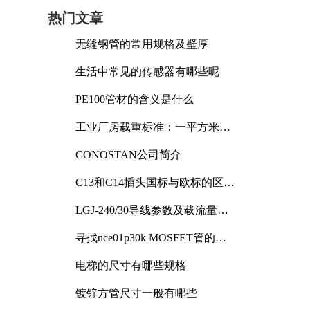
热门文章
无缝钢管的常用规格及壁厚
生活中常见的传感器有哪些呢
PE100管材的含义是什么
工业厂房载重标准：一平方米能
承受多少公斤
CONOSTAN公司简介
C13和C14插头国标与欧标的区别
及其标准解析
LGJ-240/30导线参数及载流量解
析
寻找nce01p30k MOSFET管的合
适替代型号
电梯的尺寸有哪些规格
镀锌方管尺寸一般有哪些