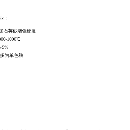
业：
加石英砂增强硬度
-1000℃
-5%
瓷多为单色釉