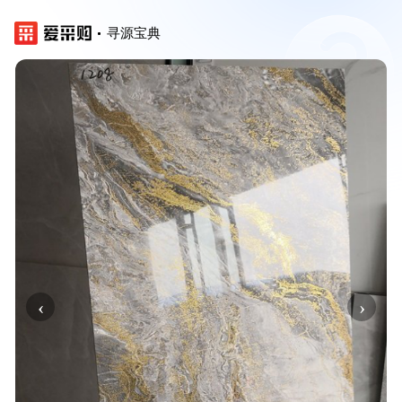
寻源宝典
‹
›