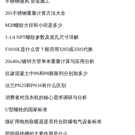
不锈钢通风 管道施工
201不锈钢重量计算方法大全
M20螺纹大径和小径是多少
1-1/4 NPT螺纹参数及底孔尺寸详解
F1010E是什么管？能否用3205或3505代换
20x40x2镀锌方管单米重量计算与应用分析
抗渗混凝土中P6和P8膨胀剂分别加多少
法兰PN25和PN16有什么区别
消费者对洗衣机的核心需求调研与分析
U型螺栓的国家标准
煤矿用电热取暖器是否符合防爆电气设备标准
照明母线槽的主要作用是什么