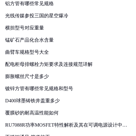
铝方管有哪些常见规格
光线传媒参投三国的星空爆冷
横担型号对应重量
锰矿石产品化合水含量
曲臂车规格型号大全
配电柜母排螺栓力矩要求及连接规范详解
膨胀螺丝尺寸是多少
镀锌方管有哪些常见规格和型号
D400球墨铸铁井盖重多少
覆膜砂的耐高温性能如何
RU7088R功率MOSFET特性解析及其在可调电源设计中的
实践