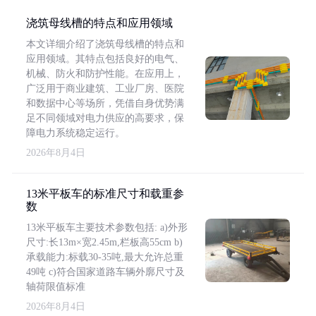
浇筑母线槽的特点和应用领域
本文详细介绍了浇筑母线槽的特点和
应用领域。其特点包括良好的电气、
机械、防火和防护性能。在应用上，
广泛用于商业建筑、工业厂房、医院
和数据中心等场所，凭借自身优势满
足不同领域对电力供应的高要求，保
障电力系统稳定运行。
2026年8月4日
13米平板车的标准尺寸和载重参
数
13米平板车主要技术参数包括: a)外形
尺寸:长13m×宽2.45m,栏板高55cm b)
承载能力:标载30-35吨,最大允许总重
49吨 c)符合国家道路车辆外廓尺寸及
轴荷限值标准
2026年8月4日