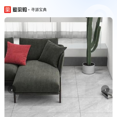
寻源宝典
‹
›