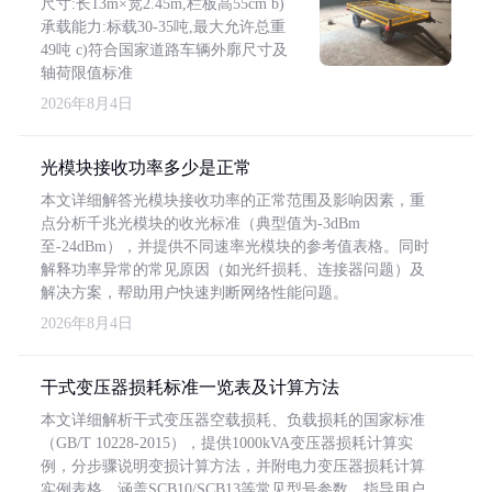
尺寸:长13m×宽2.45m,栏板高55cm b)
承载能力:标载30-35吨,最大允许总重
49吨 c)符合国家道路车辆外廓尺寸及
轴荷限值标准
2026年8月4日
光模块接收功率多少是正常
本文详细解答光模块接收功率的正常范围及影响因素，重
点分析千兆光模块的收光标准（典型值为-3dBm
至-24dBm），并提供不同速率光模块的参考值表格。同时
解释功率异常的常见原因（如光纤损耗、连接器问题）及
解决方案，帮助用户快速判断网络性能问题。
2026年8月4日
干式变压器损耗标准一览表及计算方法
本文详细解析干式变压器空载损耗、负载损耗的国家标准
（GB/T 10228-2015），提供1000kVA变压器损耗计算实
例，分步骤说明变损计算方法，并附电力变压器损耗计算
实例表格，涵盖SCB10/SCB13等常见型号参数，指导用户