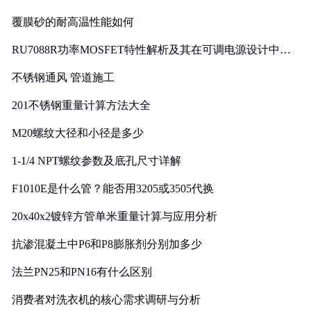
覆膜砂的耐高温性能如何
RU7088R功率MOSFET特性解析及其在可调电源设计中的
实践
不锈钢通风 管道施工
201不锈钢重量计算方法大全
M20螺纹大径和小径是多少
1-1/4 NPT螺纹参数及底孔尺寸详解
F1010E是什么管？能否用3205或3505代换
20x40x2镀锌方管单米重量计算与应用分析
抗渗混凝土中P6和P8膨胀剂分别加多少
法兰PN25和PN16有什么区别
消费者对洗衣机的核心需求调研与分析