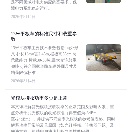
足不同领域对电力供应的高要求，保
障电力系统稳定运行。
2026年8月4日
13米平板车的标准尺寸和载重参
数
13米平板车主要技术参数包括: a)外形
尺寸:长13m×宽2.45m,栏板高55cm b)
承载能力:标载30-35吨,最大允许总重
49吨 c)符合国家道路车辆外廓尺寸及
轴荷限值标准
2026年8月4日
光模块接收功率多少是正常
本文详细解答光模块接收功率的正常范围及影响因素，重
点分析千兆光模块的收光标准（典型值为-3dBm
至-24dBm），并提供不同速率光模块的参考值表格。同时
解释功率异常的常见原因（如光纤损耗、连接器问题）及
解决方案，帮助用户快速判断网络性能问题。