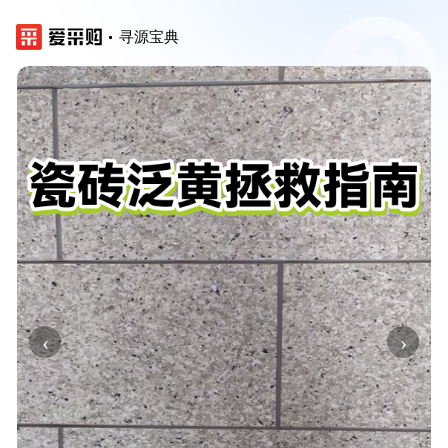
寻源宝典
‹
›