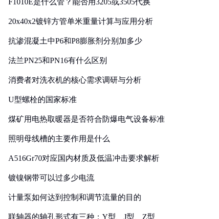
F1010E是什么管？能否用3205或3505代换
20x40x2镀锌方管单米重量计算与应用分析
抗渗混凝土中P6和P8膨胀剂分别加多少
法兰PN25和PN16有什么区别
消费者对洗衣机的核心需求调研与分析
U型螺栓的国家标准
煤矿用电热取暖器是否符合防爆电气设备标准
照明母线槽的主要作用是什么
A516Gr70对应国内材质及低温冲击要求解析
镀镍钢带可以过多少电流
计量泵如何达到控制和调节流量的目的
联轴器的轴孔形式有三种：Y型、J型、Z型