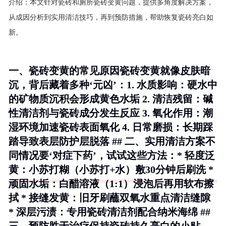
介绍：
本文针对瓷砖和厕所瓷砖变黄问题，提供多角度解决方案，
从成因分析到实用清洁技巧，再到预防措施，帮助恢复瓷砖亮白如
新。
一、瓷砖变黄的常见原因瓷砖变黄就像皮肤暗
沉，背后藏着多种‘元凶’：1.
水质影响
：硬水中
的矿物质沉积会形成黄色水垢 2.
清洁残留
：碱
性清洁剂与瓷砖成分发生反应 3.
氧化作用
：潮
湿环境加速瓷砖表面氧化 4.
日常磨损
：长期踩
踏导致表层防护层脱落 ## 二、实用清洁方案不
同情况要‘对症下药’，试试这些方法：*
轻度泛
黄
：小苏打糊（小苏打+水）敷30分钟后刷洗 *
顽固水垢
：白醋溶液（1:1）浸泡后再用软布擦
拭 *
接缝发黄
：旧牙刷蘸双氧水重点清洁缝隙
*
深层污渍
：专用瓷砖清洁剂配合纳米海绵 ##