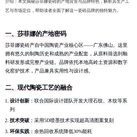
介绍：
本文揭秘莎菲娜瓷砖的产地背景与品牌特色，解析其生产工
艺与市场定位，帮助读者全面了解这一瓷砖品牌的独特魅力。
一、莎菲娜的产地密码
莎菲娜瓷砖产自中国陶瓷产业核心区——广东佛山。这里
拥有悠久的制陶历史和成熟的产业配套，从原料筛选到釉
料研发形成完整产业链。品牌依托本地高岭土资源和数字
化窑炉技术，产品兼具实用性与设计感。
二、现代陶瓷工艺的融合
设计创新
：联合国际设计团队开发大理石纹、木纹等系
列
技术突破
：采用5D喷墨技术实现超高清图案复刻
环保实践
：余热回收系统降低30%能耗