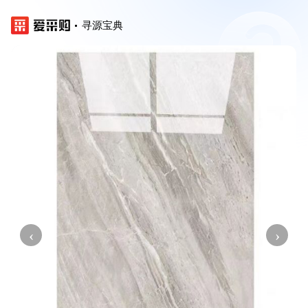
寻源宝典
‹
›