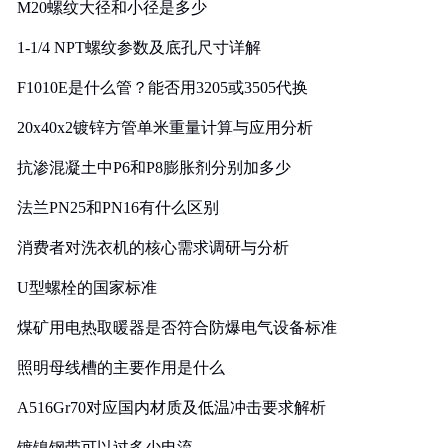
M20螺纹大径和小径是多少
1-1/4 NPT螺纹参数及底孔尺寸详解
F1010E是什么管？能否用3205或3505代换
20x40x2镀锌方管单米重量计算与应用分析
抗渗混凝土中P6和P8膨胀剂分别加多少
法兰PN25和PN16有什么区别
消费者对洗衣机的核心需求调研与分析
U型螺栓的国家标准
煤矿用电热取暖器是否符合防爆电气设备标准
照明母线槽的主要作用是什么
A516Gr70对应国内材质及低温冲击要求解析
镀镍钢带可以过多少电流