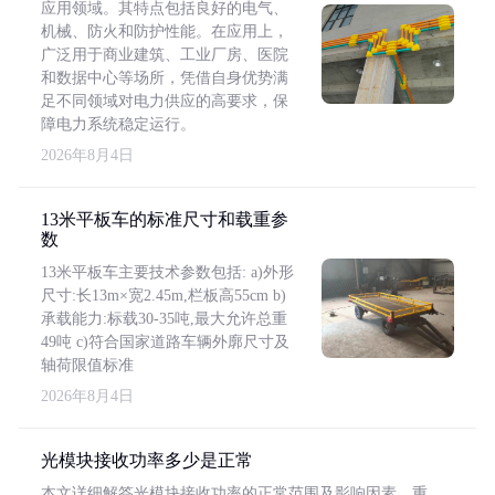
应用领域。其特点包括良好的电气、
机械、防火和防护性能。在应用上，
广泛用于商业建筑、工业厂房、医院
和数据中心等场所，凭借自身优势满
足不同领域对电力供应的高要求，保
障电力系统稳定运行。
2026年8月4日
13米平板车的标准尺寸和载重参
数
13米平板车主要技术参数包括: a)外形
尺寸:长13m×宽2.45m,栏板高55cm b)
承载能力:标载30-35吨,最大允许总重
49吨 c)符合国家道路车辆外廓尺寸及
轴荷限值标准
2026年8月4日
光模块接收功率多少是正常
本文详细解答光模块接收功率的正常范围及影响因素，重