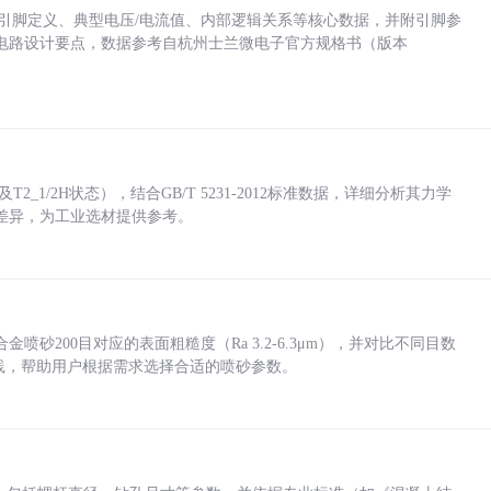
括各引脚定义、典型电压/电流值、内部逻辑关系等核心数据，并附引脚参
电路设计要点，数据参考自杭州士兰微电子官方规格书（版本
_1/2H状态），结合GB/T 5231-2012标准数据，详细分析其力学
差异，为工业选材提供参考。
砂200目对应的表面粗糙度（Ra 3.2-6.3μm），并对比不同目数
业实践，帮助用户根据需求选择合适的喷砂参数。