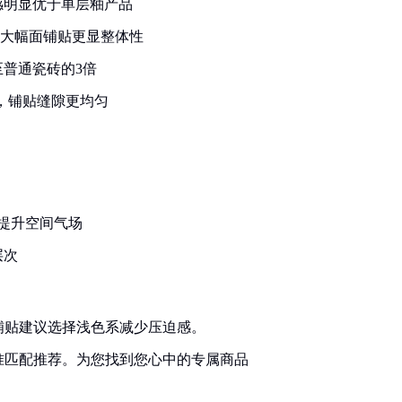
感明显优于单层釉产品
，大幅面铺贴更显整体性
普通瓷砖的3倍
m，铺贴缝隙更均匀
列提升空间气场
层次
铺贴建议选择浅色系减少压迫感。
准匹配推荐。为您找到您心中的专属商品