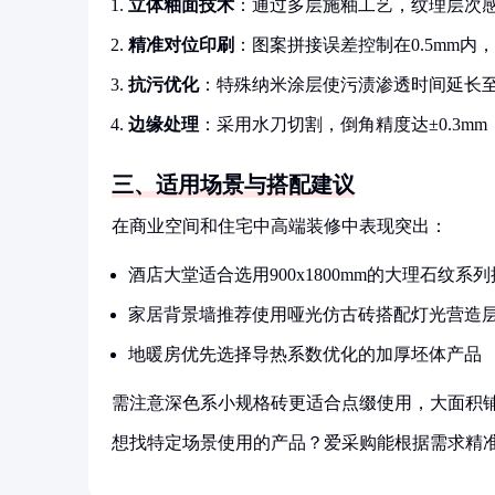
立体釉面技术
：通过多层施釉工艺，纹理层次
精准对位印刷
：图案拼接误差控制在0.5mm内
抗污优化
：特殊纳米涂层使污渍渗透时间延长至
边缘处理
：采用水刀切割，倒角精度达±0.3m
三、适用场景与搭配建议
在商业空间和住宅中高端装修中表现突出：
酒店大堂适合选用900x1800mm的大理石纹系
家居背景墙推荐使用哑光仿古砖搭配灯光营造
地暖房优先选择导热系数优化的加厚坯体产品
需注意深色系小规格砖更适合点缀使用，大面积
想找特定场景使用的产品？爱采购能根据需求精