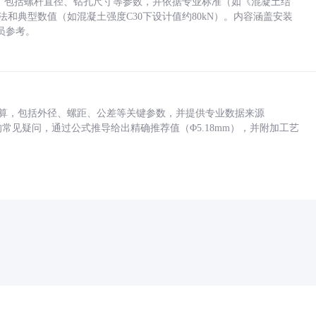
力，包括螺杆直径、钻孔尺寸等参数，并依据专业标准（如《混凝土结
方法和典型数值（如混凝土强度C30下设计值约80kN）。内容涵盖安装
员参考。
底孔计算，包括外径、螺距、公差等关键参数，并提供专业数据来源
孔尺寸的常见疑问，通过公式推导给出精确推荐值（Φ5.18mm），并附加工艺