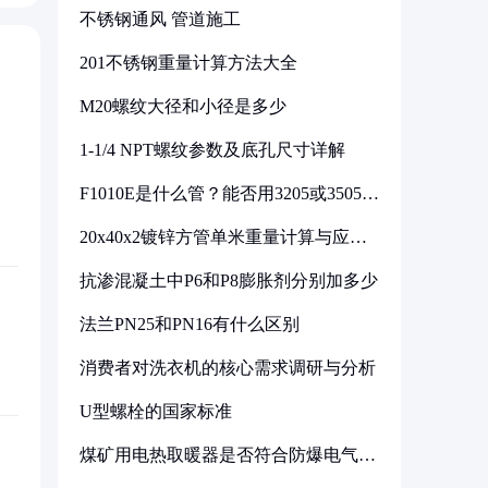
不锈钢通风 管道施工
201不锈钢重量计算方法大全
M20螺纹大径和小径是多少
1-1/4 NPT螺纹参数及底孔尺寸详解
F1010E是什么管？能否用3205或3505代
换
20x40x2镀锌方管单米重量计算与应用
分析
抗渗混凝土中P6和P8膨胀剂分别加多少
法兰PN25和PN16有什么区别
消费者对洗衣机的核心需求调研与分析
U型螺栓的国家标准
煤矿用电热取暖器是否符合防爆电气设
备标准