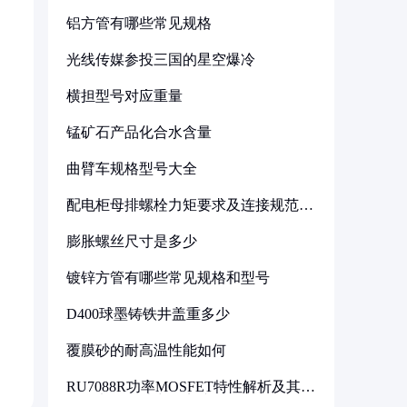
铝方管有哪些常见规格
光线传媒参投三国的星空爆冷
横担型号对应重量
锰矿石产品化合水含量
曲臂车规格型号大全
配电柜母排螺栓力矩要求及连接规范详
解
膨胀螺丝尺寸是多少
镀锌方管有哪些常见规格和型号
D400球墨铸铁井盖重多少
覆膜砂的耐高温性能如何
RU7088R功率MOSFET特性解析及其在
可调电源设计中的实践