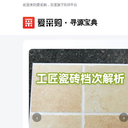
欢迎来到爱采购，百度旗下B2B平台
寻源宝典
‹
›