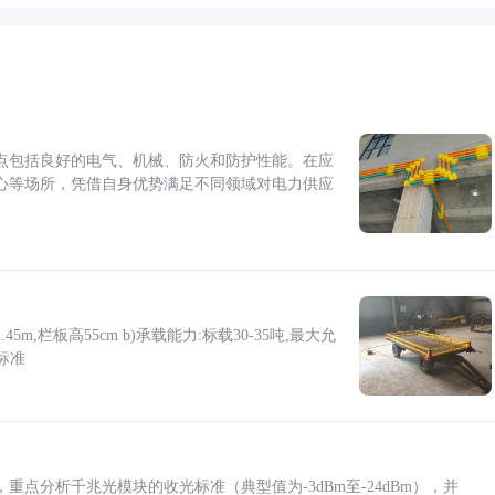
点包括良好的电气、机械、防火和防护性能。在应
心等场所，凭借自身优势满足不同领域对电力供应
5m,栏板高55cm b)承载能力:标载30-35吨,最大允
标准
点分析千兆光模块的收光标准（典型值为-3dBm至-24dBm），并