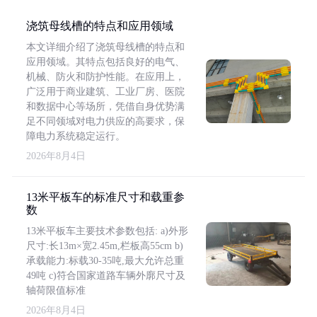
浇筑母线槽的特点和应用领域
本文详细介绍了浇筑母线槽的特点和
应用领域。其特点包括良好的电气、
机械、防火和防护性能。在应用上，
广泛用于商业建筑、工业厂房、医院
和数据中心等场所，凭借自身优势满
足不同领域对电力供应的高要求，保
障电力系统稳定运行。
2026年8月4日
13米平板车的标准尺寸和载重参
数
13米平板车主要技术参数包括: a)外形
尺寸:长13m×宽2.45m,栏板高55cm b)
承载能力:标载30-35吨,最大允许总重
49吨 c)符合国家道路车辆外廓尺寸及
轴荷限值标准
2026年8月4日