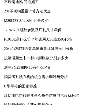
不锈钢通风 管道施工
201不锈钢重量计算方法大全
M20螺纹大径和小径是多少
1-1/4 NPT螺纹参数及底孔尺寸详解
F1010E是什么管？能否用3205或3505代换
20x40x2镀锌方管单米重量计算与应用分析
抗渗混凝土中P6和P8膨胀剂分别加多少
法兰PN25和PN16有什么区别
消费者对洗衣机的核心需求调研与分析
U型螺栓的国家标准
煤矿用电热取暖器是否符合防爆电气设备标准
照明母线槽的主要作用是什么