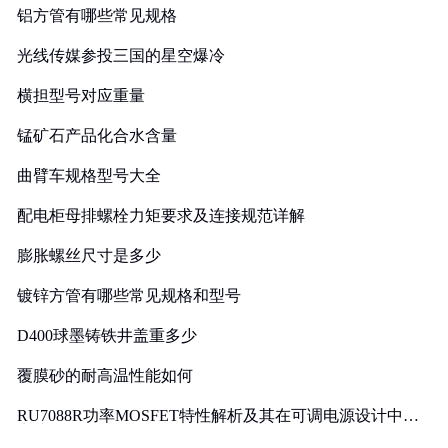
铝方管有哪些常见规格
光线传媒参投三国的星空爆冷
横担型号对应重量
锰矿石产品化合水含量
曲臂车规格型号大全
配电柜母排螺栓力矩要求及连接规范详解
膨胀螺丝尺寸是多少
镀锌方管有哪些常见规格和型号
D400球墨铸铁井盖重多少
覆膜砂的耐高温性能如何
RU7088R功率MOSFET特性解析及其在可调电源设计中的
实践