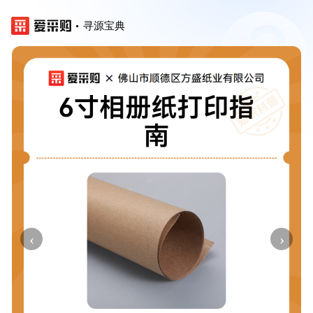
寻源宝典
‹
›