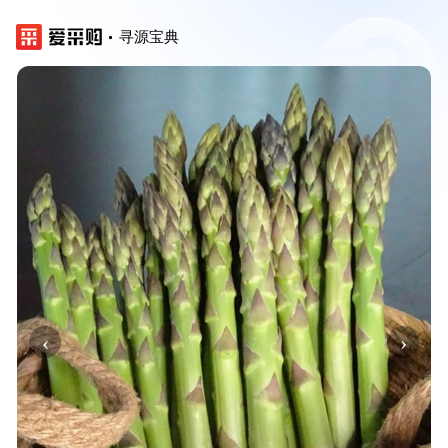
寻源宝典
‹
›