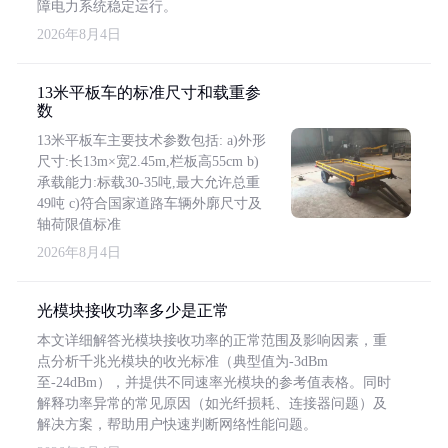
障电力系统稳定运行。
2026年8月4日
13米平板车的标准尺寸和载重参
数
13米平板车主要技术参数包括: a)外形
尺寸:长13m×宽2.45m,栏板高55cm b)
承载能力:标载30-35吨,最大允许总重
49吨 c)符合国家道路车辆外廓尺寸及
轴荷限值标准
2026年8月4日
光模块接收功率多少是正常
本文详细解答光模块接收功率的正常范围及影响因素，重
点分析千兆光模块的收光标准（典型值为-3dBm
至-24dBm），并提供不同速率光模块的参考值表格。同时
解释功率异常的常见原因（如光纤损耗、连接器问题）及
解决方案，帮助用户快速判断网络性能问题。