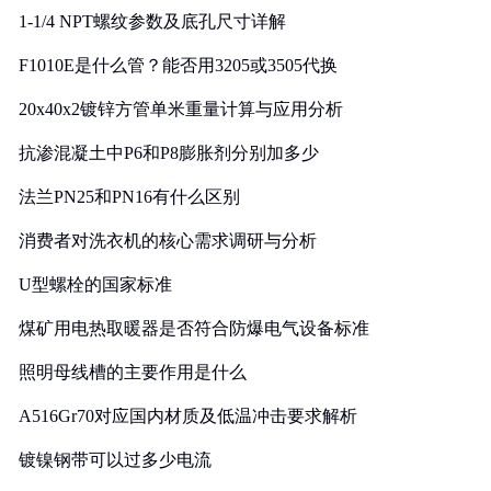
1-1/4 NPT螺纹参数及底孔尺寸详解
F1010E是什么管？能否用3205或3505代换
20x40x2镀锌方管单米重量计算与应用分析
抗渗混凝土中P6和P8膨胀剂分别加多少
法兰PN25和PN16有什么区别
消费者对洗衣机的核心需求调研与分析
U型螺栓的国家标准
煤矿用电热取暖器是否符合防爆电气设备标准
照明母线槽的主要作用是什么
A516Gr70对应国内材质及低温冲击要求解析
镀镍钢带可以过多少电流