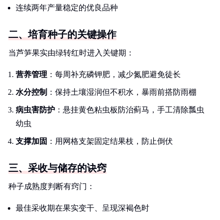
连续两年产量稳定的优良品种
二、培育种子的关键操作
当芦笋果实由绿转红时进入关键期：
营养管理
：每周补充磷钾肥，减少氮肥避免徒长
水分控制
：保持土壤湿润但不积水，暴雨前搭防雨棚
病虫害防护
：悬挂黄色粘虫板防治蓟马，手工清除瓢虫
幼虫
支撑加固
：用网格支架固定结果枝，防止倒伏
三、采收与储存的诀窍
种子成熟度判断有窍门：
最佳采收期在果实变干、呈现深褐色时