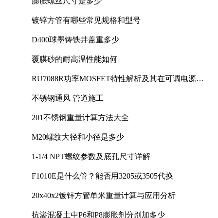
膨胀螺丝尺寸是多少
镀锌方管有哪些常见规格和型号
D400球墨铸铁井盖重多少
覆膜砂的耐高温性能如何
RU7088R功率MOSFET特性解析及其在可调电源设
计中的实践
不锈钢通风 管道施工
201不锈钢重量计算方法大全
M20螺纹大径和小径是多少
1-1/4 NPT螺纹参数及底孔尺寸详解
F1010E是什么管？能否用3205或3505代换
20x40x2镀锌方管单米重量计算与应用分析
抗渗混凝土中P6和P8膨胀剂分别加多少