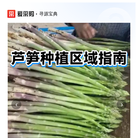
寻源宝典
‹
›