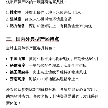
优质芦笋产区的土壤都有这些共性：
排水性
：沙壤土最佳，地下水位需低于1米
酸碱度
：pH6.5-7.5微碱性环境最合适
肥力储备
：深耕40厘米以上，有机质含量3%为优
三、国内外典型产区特点
全球主要芦笋产区各具特色：
中国山东
：黄河冲积平原+海洋气候，产期长达8个月
秘鲁海岸
：干旱气候配合灌溉，实现全年供应
德国黑森林
：火山灰土壤赋予独特矿物质风味
云南高原
：海拔1800米地区实现错季上市
爱采购从参数比对到价格分析，各项功能贴心又实用，
助您省时省力。各位老板，赶快登录爱采购，发现采购
新体验！