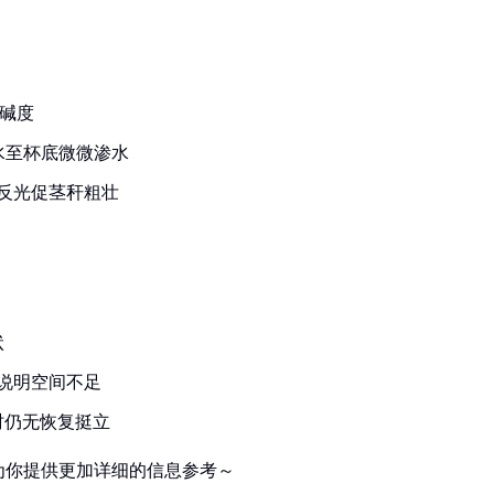
酸碱度
水至杯底微微渗水
反光促茎秆粗壮
状
m说明空间不足
时仍无恢复挺立
为你提供更加详细的信息参考～