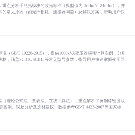
点分析千兆光模块的收光标准（典型值为-3dBm至-24dBm），并
常的常见原因（如光纤损耗、连接器问题）及解决方案，帮助用户快
/T 10228-2015），提供1000kVA变压器损耗计算实例，分步
，涵盖SCB10/SCB13等常见型号参数，指导用户快速掌握变压器
法（理论公式法、查表法、在线工具法），重点解析了黄铜棒密度取
计算案例、误差分析及选材建议，数据参考GB/T 4423-2007等国家标