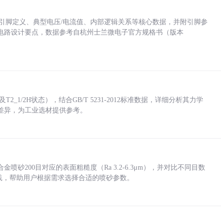
括各引脚定义、典型电压/电流值、内部逻辑关系等核心数据，并附引脚参
电路设计要点，数据参考自杭州士兰微电子官方规格书（版本
_1/2H状态），结合GB/T 5231-2012标准数据，详细分析其力学
差异，为工业选材提供参考。
砂200目对应的表面粗糙度（Ra 3.2-6.3μm），并对比不同目数
业实践，帮助用户根据需求选择合适的喷砂参数。