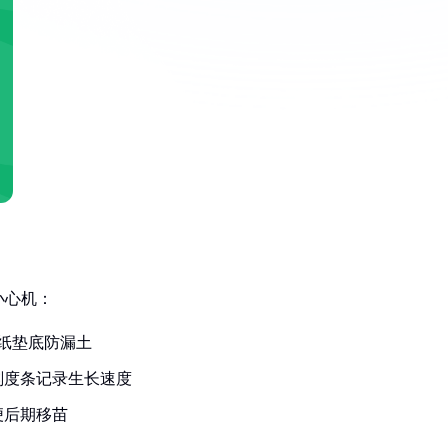
小心机：
滤纸垫底防漏土
刻度条记录生长速度
便后期移苗