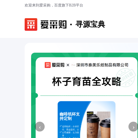
欢迎来到爱采购，百度旗下B2B平台
寻源宝典
‹
›