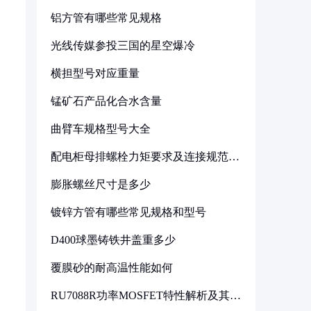
铝方管有哪些常见规格
光线传媒参投三国的星空爆冷
横担型号对应重量
锰矿石产品化合水含量
曲臂车规格型号大全
配电柜母排螺栓力矩要求及连接规范详
解
膨胀螺丝尺寸是多少
镀锌方管有哪些常见规格和型号
D400球墨铸铁井盖重多少
覆膜砂的耐高温性能如何
RU7088R功率MOSFET特性解析及其在
可调电源设计中的实践