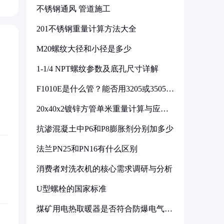
不锈钢通风 管道施工
201不锈钢重量计算方法大全
M20螺纹大径和小径是多少
1-1/4 NPT螺纹参数及底孔尺寸详解
F1010E是什么管？能否用3205或3505代
换
20x40x2镀锌方管单米重量计算与应用
分析
抗渗混凝土中P6和P8膨胀剂分别加多少
法兰PN25和PN16有什么区别
消费者对洗衣机的核心需求调研与分析
U型螺栓的国家标准
煤矿用电热取暖器是否符合防爆电气设
备标准