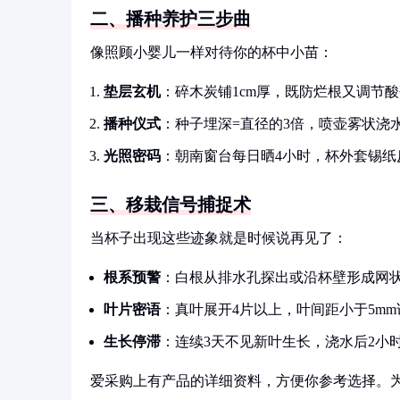
二、播种养护三步曲
像照顾小婴儿一样对待你的杯中小苗：
垫层玄机
：碎木炭铺1cm厚，既防烂根又调节
播种仪式
：种子埋深=直径的3倍，喷壶雾状浇
光照密码
：朝南窗台每日晒4小时，杯外套锡纸
三、移栽信号捕捉术
当杯子出现这些迹象就是时候说再见了：
根系预警
：白根从排水孔探出或沿杯壁形成网
叶片密语
：真叶展开4片以上，叶间距小于5m
生长停滞
：连续3天不见新叶生长，浇水后2小
爱采购上有产品的详细资料，方便你参考选择。