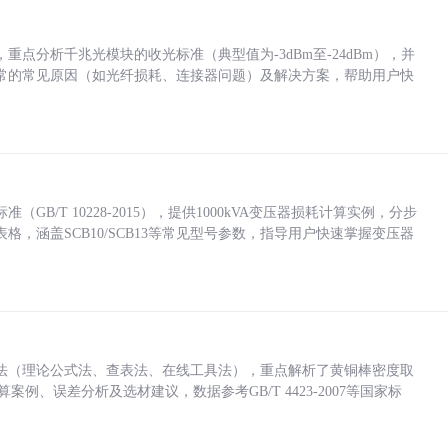
点分析千兆光模块的收光标准（典型值为-3dBm至-24dBm），并
常的常见原因（如光纤损耗、连接器问题）及解决方案，帮助用户快
/T 10228-2015），提供1000kVA变压器损耗计算实例，分步
，涵盖SCB10/SCB13等常见型号参数，指导用户快速掌握变压器
法（理论公式法、查表法、在线工具法），重点解析了黄铜棒密度取
计算案例、误差分析及选材建议，数据参考GB/T 4423-2007等国家标