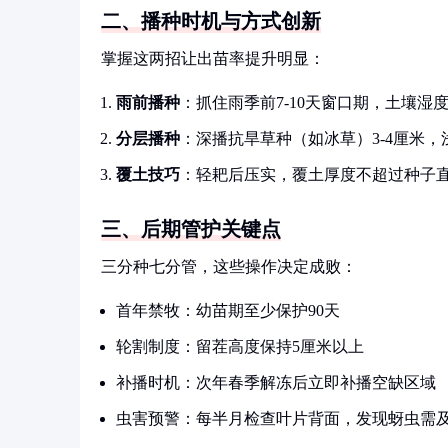
二、播种时机与方式创新
掌握这两招让出苗率提升明显：
雨前播种
：抓住雨季前7-10天窗口期，土壤湿度
分层播种
：深播抗旱草种（如冰草）3-4厘米，
覆土技巧
：轻耙后压实，覆土厚度不超过种子直
三、后期管护关键点
三分种七分管，这些操作决定成败：
首年禁牧：幼苗期至少保护90天
轮割制度：留茬高度保持5厘米以上
补播时机：次年春季解冻后立即补播空缺区域
虫害预警：每半月检查叶片背面，发现蚜虫需