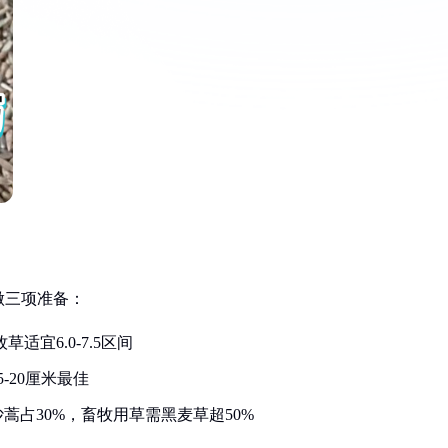
做三项准备：
宜6.0-7.5区间
-20厘米最佳
蒿占30%，畜牧用草需黑麦草超50%