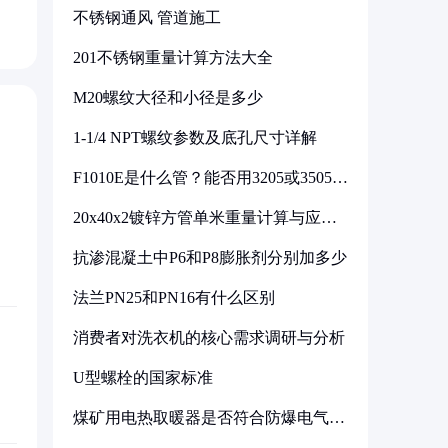
不锈钢通风 管道施工
201不锈钢重量计算方法大全
M20螺纹大径和小径是多少
1-1/4 NPT螺纹参数及底孔尺寸详解
F1010E是什么管？能否用3205或3505代
换
20x40x2镀锌方管单米重量计算与应用
分析
抗渗混凝土中P6和P8膨胀剂分别加多少
法兰PN25和PN16有什么区别
消费者对洗衣机的核心需求调研与分析
U型螺栓的国家标准
煤矿用电热取暖器是否符合防爆电气设
备标准