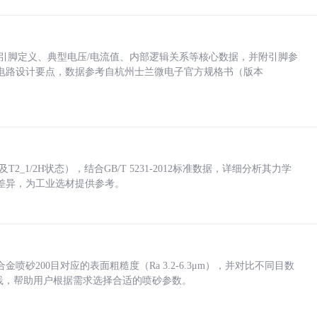
括各引脚定义、典型电压/电流值、内部逻辑关系等核心数据，并附引脚参
电路设计要点，数据参考自杭州士兰微电子官方规格书（版本
_1/2H状态），结合GB/T 5231-2012标准数据，详细分析其力学
差异，为工业选材提供参考。
砂200目对应的表面粗糙度（Ra 3.2-6.3μm），并对比不同目数
业实践，帮助用户根据需求选择合适的喷砂参数。