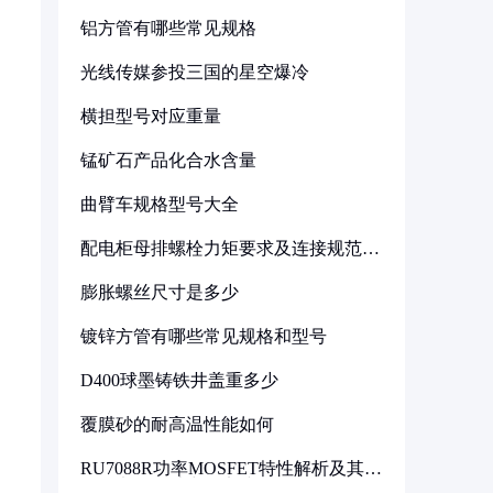
铝方管有哪些常见规格
光线传媒参投三国的星空爆冷
横担型号对应重量
锰矿石产品化合水含量
曲臂车规格型号大全
配电柜母排螺栓力矩要求及连接规范详
解
膨胀螺丝尺寸是多少
镀锌方管有哪些常见规格和型号
D400球墨铸铁井盖重多少
覆膜砂的耐高温性能如何
RU7088R功率MOSFET特性解析及其在
可调电源设计中的实践