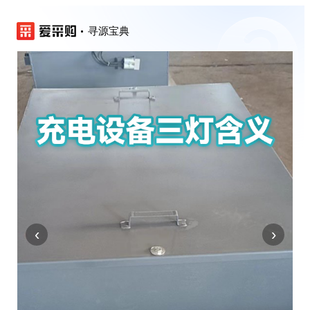
寻源宝典
‹
›