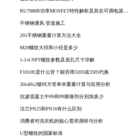
RU7088R功率MOSFET特性解析及其在可调电源设
计中的实践
不锈钢通风 管道施工
201不锈钢重量计算方法大全
M20螺纹大径和小径是多少
1-1/4 NPT螺纹参数及底孔尺寸详解
F1010E是什么管？能否用3205或3505代换
20x40x2镀锌方管单米重量计算与应用分析
抗渗混凝土中P6和P8膨胀剂分别加多少
法兰PN25和PN16有什么区别
消费者对洗衣机的核心需求调研与分析
U型螺栓的国家标准