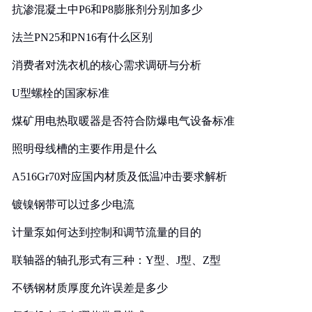
抗渗混凝土中P6和P8膨胀剂分别加多少
法兰PN25和PN16有什么区别
消费者对洗衣机的核心需求调研与分析
U型螺栓的国家标准
煤矿用电热取暖器是否符合防爆电气设备标准
照明母线槽的主要作用是什么
A516Gr70对应国内材质及低温冲击要求解析
镀镍钢带可以过多少电流
计量泵如何达到控制和调节流量的目的
联轴器的轴孔形式有三种：Y型、J型、Z型
不锈钢材质厚度允许误差是多少