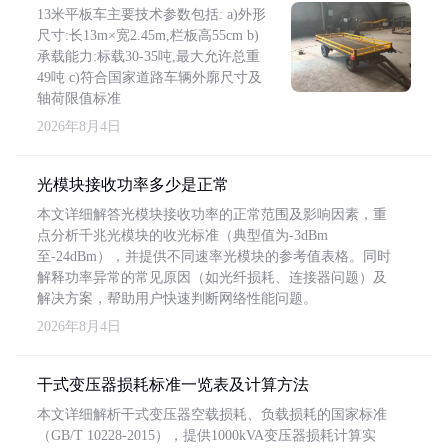
13米平板车主要技术参数包括: a)外形
尺寸:长13m×宽2.45m,栏板高55cm b)
承载能力:标载30-35吨,最大允许总重
49吨 c)符合国家道路车辆外廓尺寸及
轴荷限值标准
2026年8月4日
光模块接收功率多少是正常
本文详细解答光模块接收功率的正常范围及影响因素，重
点分析千兆光模块的收光标准（典型值为-3dBm
至-24dBm），并提供不同速率光模块的参考值表格。同时
解释功率异常的常见原因（如光纤损耗、连接器问题）及
解决方案，帮助用户快速判断网络性能问题。
2026年8月4日
干式变压器损耗标准一览表及计算方法
本文详细解析干式变压器空载损耗、负载损耗的国家标准
（GB/T 10228-2015），提供1000kVA变压器损耗计算实