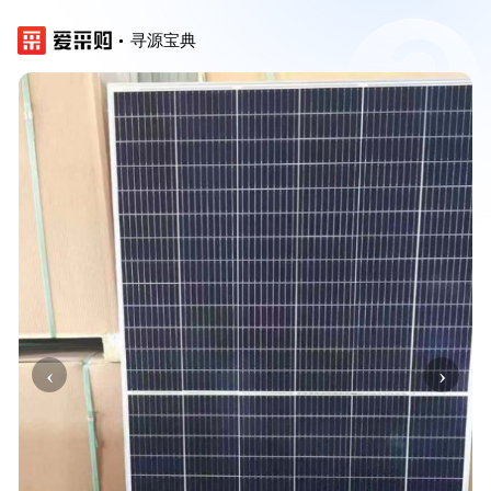
寻源宝典
‹
›