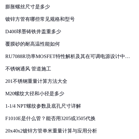
膨胀螺丝尺寸是多少
镀锌方管有哪些常见规格和型号
D400球墨铸铁井盖重多少
覆膜砂的耐高温性能如何
RU7088R功率MOSFET特性解析及其在可调电源设计中的
实践
不锈钢通风 管道施工
201不锈钢重量计算方法大全
M20螺纹大径和小径是多少
1-1/4 NPT螺纹参数及底孔尺寸详解
F1010E是什么管？能否用3205或3505代换
20x40x2镀锌方管单米重量计算与应用分析