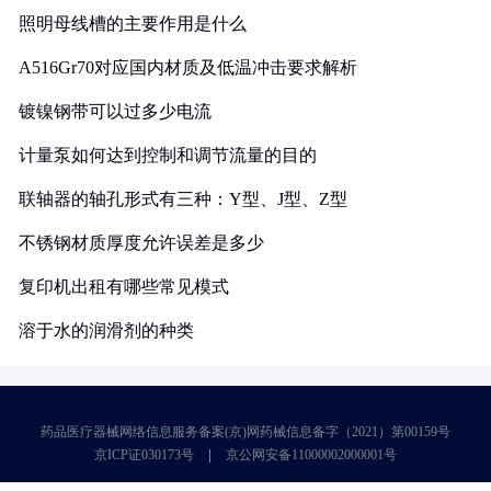
照明母线槽的主要作用是什么
A516Gr70对应国内材质及低温冲击要求解析
镀镍钢带可以过多少电流
计量泵如何达到控制和调节流量的目的
联轴器的轴孔形式有三种：Y型、J型、Z型
不锈钢材质厚度允许误差是多少
复印机出租有哪些常见模式
溶于水的润滑剂的种类
药品医疗器械网络信息服务备案(京)网药械信息备字（2021）第00159号
京ICP证030173号
京公网安备11000002000001号