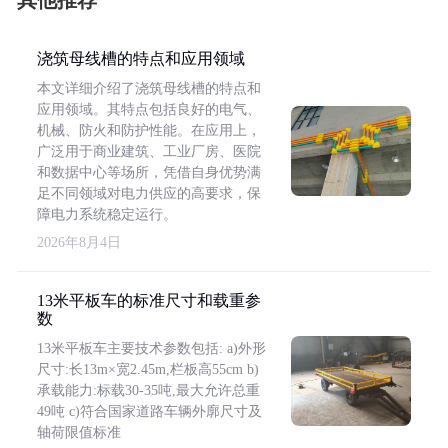
其他推荐
浇筑母线槽的特点和应用领域
本文详细介绍了浇筑母线槽的特点和
应用领域。其特点包括良好的电气、
机械、防火和防护性能。在应用上，
广泛用于商业建筑、工业厂房、医院
和数据中心等场所，凭借自身优势满
足不同领域对电力供应的高要求，保
障电力系统稳定运行。
2026年8月4日
13米平板车的标准尺寸和载重参
数
13米平板车主要技术参数包括: a)外形
尺寸:长13m×宽2.45m,栏板高55cm b)
承载能力:标载30-35吨,最大允许总重
49吨 c)符合国家道路车辆外廓尺寸及
轴荷限值标准