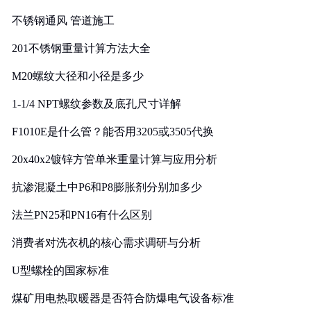
实践
不锈钢通风 管道施工
201不锈钢重量计算方法大全
M20螺纹大径和小径是多少
1-1/4 NPT螺纹参数及底孔尺寸详解
F1010E是什么管？能否用3205或3505代换
20x40x2镀锌方管单米重量计算与应用分析
抗渗混凝土中P6和P8膨胀剂分别加多少
法兰PN25和PN16有什么区别
消费者对洗衣机的核心需求调研与分析
U型螺栓的国家标准
煤矿用电热取暖器是否符合防爆电气设备标准