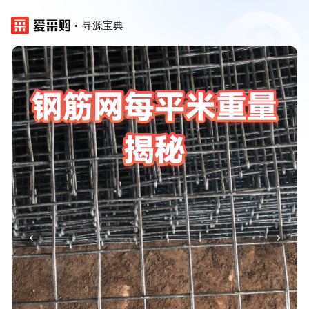
寻源宝典
‹
›