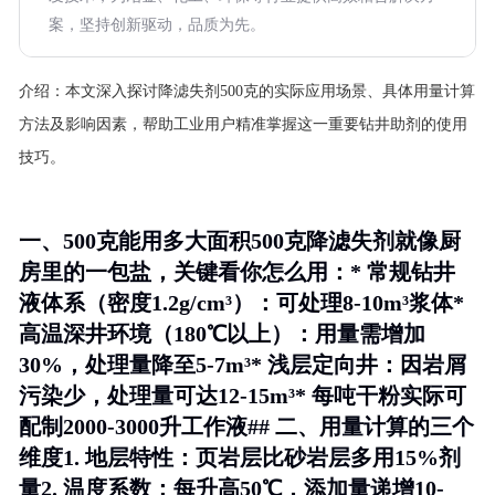
案，坚持创新驱动，品质为先。
介绍：
本文深入探讨降滤失剂500克的实际应用场景、具体用量计算
方法及影响因素，帮助工业用户精准掌握这一重要钻井助剂的使用
技巧。
一、500克能用多大面积500克降滤失剂就像厨
房里的一包盐，关键看你怎么用：* 常规钻井
液体系（密度1.2g/cm³）：可处理8-10m³浆体*
高温深井环境（180℃以上）：用量需增加
30%，处理量降至5-7m³* 浅层定向井：因岩屑
污染少，处理量可达12-15m³* 每吨干粉实际可
配制2000-3000升工作液## 二、用量计算的三个
维度1.
地层特性
：页岩层比砂岩层多用15%剂
量2.
温度系数
：每升高50℃，添加量递增10-