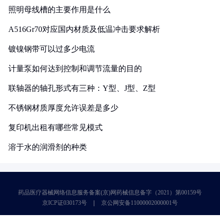
照明母线槽的主要作用是什么
A516Gr70对应国内材质及低温冲击要求解析
镀镍钢带可以过多少电流
计量泵如何达到控制和调节流量的目的
联轴器的轴孔形式有三种：Y型、J型、Z型
不锈钢材质厚度允许误差是多少
复印机出租有哪些常见模式
溶于水的润滑剂的种类
药品医疗器械网络信息服务备案(京)网药械信息备字（2021）第00159号
京ICP证030173号
京公网安备11000002000001号