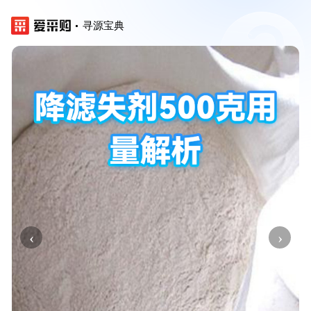
寻源宝典
‹
›