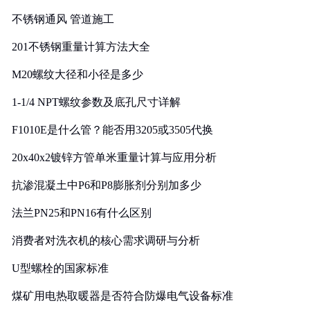
实践
不锈钢通风 管道施工
201不锈钢重量计算方法大全
M20螺纹大径和小径是多少
1-1/4 NPT螺纹参数及底孔尺寸详解
F1010E是什么管？能否用3205或3505代换
20x40x2镀锌方管单米重量计算与应用分析
抗渗混凝土中P6和P8膨胀剂分别加多少
法兰PN25和PN16有什么区别
消费者对洗衣机的核心需求调研与分析
U型螺栓的国家标准
煤矿用电热取暖器是否符合防爆电气设备标准