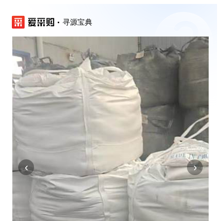
寻源宝典
‹
›