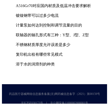
A516Gr70对应国内材质及低温冲击要求解析
镀镍钢带可以过多少电流
计量泵如何达到控制和调节流量的目的
联轴器的轴孔形式有三种：Y型、J型、Z型
不锈钢材质厚度允许误差是多少
复印机出租有哪些常见模式
溶于水的润滑剂的种类
药品医疗器械网络信息服务备案(京)网药械信息备字（2021）第00159号
京ICP证030173号
京公网安备11000002000001号