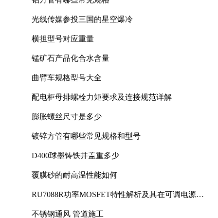
光线传媒参投三国的星空爆冷
横担型号对应重量
锰矿石产品化合水含量
曲臂车规格型号大全
配电柜母排螺栓力矩要求及连接规范详解
膨胀螺丝尺寸是多少
镀锌方管有哪些常见规格和型号
D400球墨铸铁井盖重多少
覆膜砂的耐高温性能如何
RU7088R功率MOSFET特性解析及其在可调电源设
计中的实践
不锈钢通风 管道施工