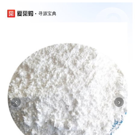
寻源宝典
‹
›