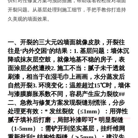
供针对性修复方案与预防措施，帮助读者轻松应对墙面
开裂问题。从基层处理到施工细节，手把手教你打造持
久美观的墙面效果。
一、开裂的三大元凶墙面就像皮肤，开裂往
往是‘内外交困’的结果：1.
基层问题
：墙体沉
降或抹灰层空鼓，就像地基不稳的房子，表
面涂层必然遭殃2.
施工不当
：腻子未干透就
刷漆，相当于在湿毛巾上画画，水分蒸发后
自然开裂3.
环境变化
：温差超过15℃时，墙体
与漆膜膨胀系数不同，容易产生应力裂纹##
二、急救与修复方案发现裂缝别慌张，分步
处理更有效：* 发丝裂纹（≤1mm）：用弹性
腻子填补后打磨，局部补漆即可* 明显裂缝
（1-5mm）：需铲开到坚实基层，挂纤维网
重新批刮* 结构性裂缝（＞5mm）：建议先