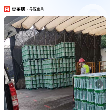
寻源宝典
‹
›