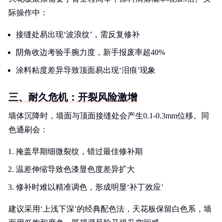
际操作中：
接缝处易出现‘波浪纹’，需反复修补
阴角收边考验手腕力度，新手报废率超40%
涂料粘度差异导致顶面易出现‘泪痕’现象
三、耐久危机：开裂风险激增
墙体沉降时，墙面与顶面接缝处会产生0.1-0.3mm位移。同
色通刷会：
掩盖早期细微裂纹，错过最佳修补期
温差伸缩导致色漆显色度差异扩大
修补时难以精准调色，形成明显‘补丁效应’
建议采用‘上浅下深’的经典配色法，天花板保留白色系，墙