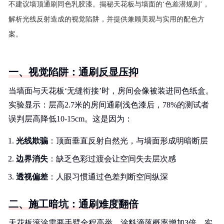
不建议墙顶通刷同色乳胶漆。揭秘天花板与墙面的‘色差潜规则’，
解析光线反射造成的视觉陷阱，并提供兼顾美观与实用的配色方
案。
一、视觉陷阱：通刷反显压抑
当墙面与天花板‘无缝衔接’时，房间会像被装进同色纸盒。
实验显示：层高2.7米的房间通刷浅色漆后，78%的测试者
误判层高降低10-15cm。这是因为：
光线欺骗
：顶面垂直反射自然光，与墙面形成明暗断层
边界消失
：缺乏色彩过渡会让空间失去层次感
透视偏差
：人眼习惯通过色差判断空间纵深
二、施工暗坑：通刷难度翻倍
天花板滚涂需要手臂全程高举，涂料滴落概率增加3倍。实