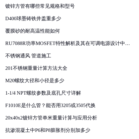
镀锌方管有哪些常见规格和型号
D400球墨铸铁井盖重多少
覆膜砂的耐高温性能如何
RU7088R功率MOSFET特性解析及其在可调电源设计中的
实践
不锈钢通风 管道施工
201不锈钢重量计算方法大全
M20螺纹大径和小径是多少
1-1/4 NPT螺纹参数及底孔尺寸详解
F1010E是什么管？能否用3205或3505代换
20x40x2镀锌方管单米重量计算与应用分析
抗渗混凝土中P6和P8膨胀剂分别加多少