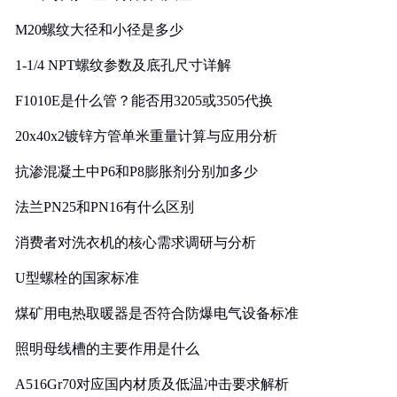
M20螺纹大径和小径是多少
1-1/4 NPT螺纹参数及底孔尺寸详解
F1010E是什么管？能否用3205或3505代换
20x40x2镀锌方管单米重量计算与应用分析
抗渗混凝土中P6和P8膨胀剂分别加多少
法兰PN25和PN16有什么区别
消费者对洗衣机的核心需求调研与分析
U型螺栓的国家标准
煤矿用电热取暖器是否符合防爆电气设备标准
照明母线槽的主要作用是什么
A516Gr70对应国内材质及低温冲击要求解析