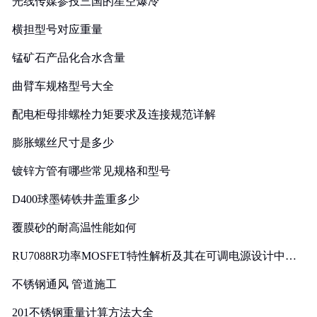
光线传媒参投三国的星空爆冷
横担型号对应重量
锰矿石产品化合水含量
曲臂车规格型号大全
配电柜母排螺栓力矩要求及连接规范详解
膨胀螺丝尺寸是多少
镀锌方管有哪些常见规格和型号
D400球墨铸铁井盖重多少
覆膜砂的耐高温性能如何
RU7088R功率MOSFET特性解析及其在可调电源设计中的
实践
不锈钢通风 管道施工
201不锈钢重量计算方法大全