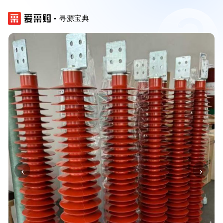
寻源宝典
‹
›