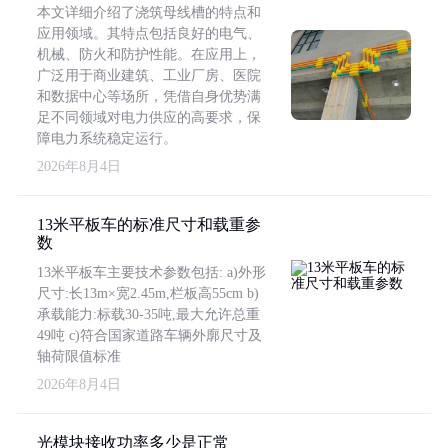
本文详细介绍了浇筑母线槽的特点和
应用领域。其特点包括良好的电气、
机械、防火和防护性能。在应用上，
广泛用于商业建筑、工业厂房、医院
和数据中心等场所，凭借自身优势满
足不同领域对电力供应的高要求，保
障电力系统稳定运行。
2026年8月4日
13米平板车的标准尺寸和载重参
数
13米平板车主要技术参数包括: a)外形
尺寸:长13m×宽2.45m,栏板高55cm b)
承载能力:标载30-35吨,最大允许总重
49吨 c)符合国家道路车辆外廓尺寸及
轴荷限值标准
2026年8月4日
光模块接收功率多少是正常