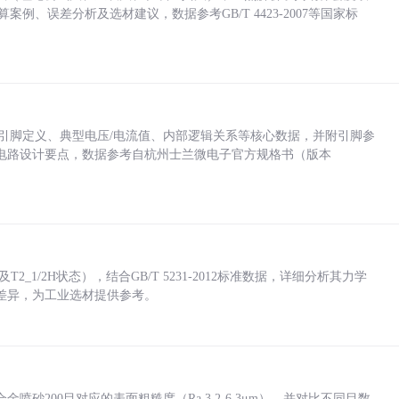
计算案例、误差分析及选材建议，数据参考GB/T 4423-2007等国家标
括各引脚定义、典型电压/电流值、内部逻辑关系等核心数据，并附引脚参
电路设计要点，数据参考自杭州士兰微电子官方规格书（版本
_1/2H状态），结合GB/T 5231-2012标准数据，详细分析其力学
差异，为工业选材提供参考。
砂200目对应的表面粗糙度（Ra 3.2-6.3μm），并对比不同目数