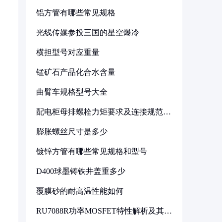
铝方管有哪些常见规格
光线传媒参投三国的星空爆冷
横担型号对应重量
锰矿石产品化合水含量
曲臂车规格型号大全
配电柜母排螺栓力矩要求及连接规范详
解
膨胀螺丝尺寸是多少
镀锌方管有哪些常见规格和型号
D400球墨铸铁井盖重多少
覆膜砂的耐高温性能如何
RU7088R功率MOSFET特性解析及其在
可调电源设计中的实践