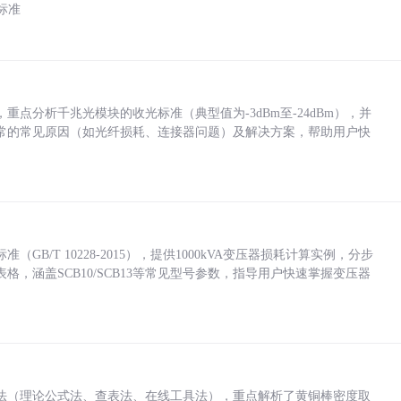
标准
点分析千兆光模块的收光标准（典型值为-3dBm至-24dBm），并
常的常见原因（如光纤损耗、连接器问题）及解决方案，帮助用户快
/T 10228-2015），提供1000kVA变压器损耗计算实例，分步
，涵盖SCB10/SCB13等常见型号参数，指导用户快速掌握变压器
法（理论公式法、查表法、在线工具法），重点解析了黄铜棒密度取