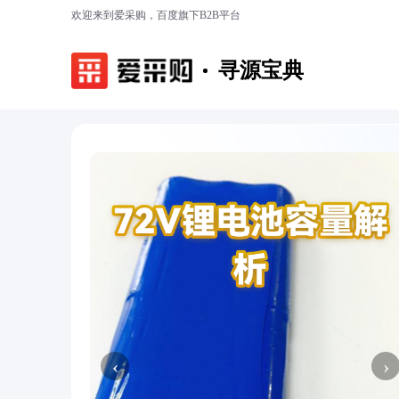
欢迎来到爱采购，百度旗下B2B平台
寻源宝典
‹
›