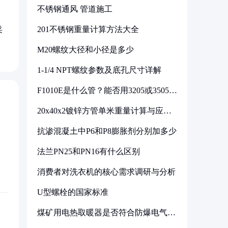
不锈钢通风 管道施工
201不锈钢重量计算方法大全
采
M20螺纹大径和小径是多少
1-1/4 NPT螺纹参数及底孔尺寸详解
F1010E是什么管？能否用3205或3505代
换
20x40x2镀锌方管单米重量计算与应用
分析
抗渗混凝土中P6和P8膨胀剂分别加多少
法兰PN25和PN16有什么区别
消费者对洗衣机的核心需求调研与分析
U型螺栓的国家标准
煤矿用电热取暖器是否符合防爆电气设
备标准