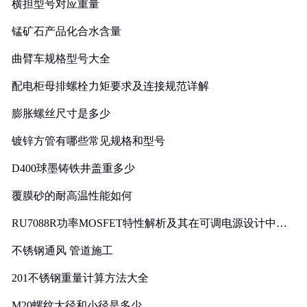
横担型号对应重量
锰矿石产品化合水含量
曲臂车规格型号大全
配电柜母排螺栓力矩要求及连接规范详解
膨胀螺丝尺寸是多少
镀锌方管有哪些常见规格和型号
D400球墨铸铁井盖重多少
覆膜砂的耐高温性能如何
RU7088R功率MOSFET特性解析及其在可调电源设计中的
实践
不锈钢通风 管道施工
201不锈钢重量计算方法大全
M20螺纹大径和小径是多少