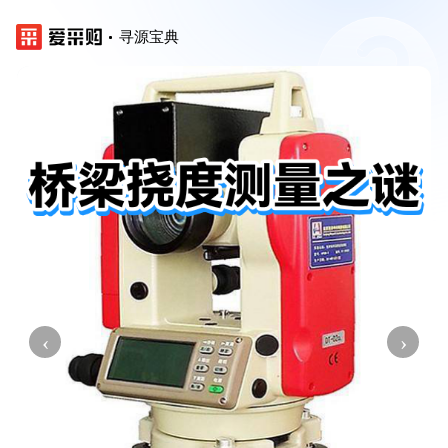
寻源宝典
‹
›