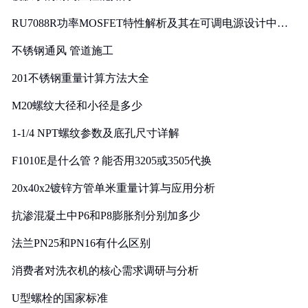
RU7088R功率MOSFET特性解析及其在可调电源设计中的
实践
不锈钢通风 管道施工
201不锈钢重量计算方法大全
M20螺纹大径和小径是多少
1-1/4 NPT螺纹参数及底孔尺寸详解
F1010E是什么管？能否用3205或3505代换
20x40x2镀锌方管单米重量计算与应用分析
抗渗混凝土中P6和P8膨胀剂分别加多少
法兰PN25和PN16有什么区别
消费者对洗衣机的核心需求调研与分析
U型螺栓的国家标准