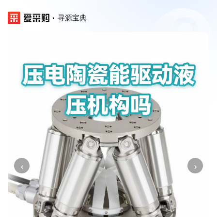
寻源宝典
‹
›