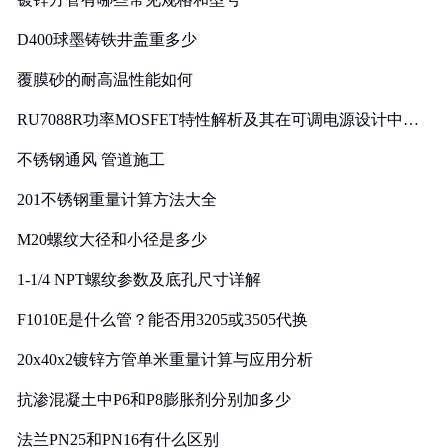
D400球墨铸铁井盖重多少
覆膜砂的耐高温性能如何
RU7088R功率MOSFET特性解析及其在可调电源设计中的
实践
不锈钢通风 管道施工
201不锈钢重量计算方法大全
M20螺纹大径和小径是多少
1-1/4 NPT螺纹参数及底孔尺寸详解
F1010E是什么管？能否用3205或3505代换
20x40x2镀锌方管单米重量计算与应用分析
抗渗混凝土中P6和P8膨胀剂分别加多少
法兰PN25和PN16有什么区别