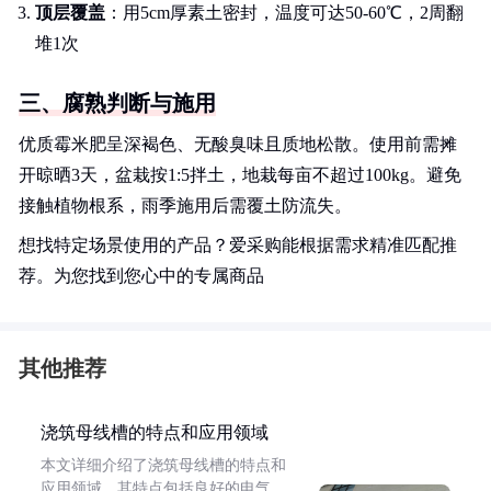
顶层覆盖
：用5cm厚素土密封，温度可达50-60℃，2周翻
堆1次
三、腐熟判断与施用
优质霉米肥呈深褐色、无酸臭味且质地松散。使用前需摊
开晾晒3天，盆栽按1:5拌土，地栽每亩不超过100kg。避免
接触植物根系，雨季施用后需覆土防流失。
想找特定场景使用的产品？爱采购能根据需求精准匹配推
荐。为您找到您心中的专属商品
其他推荐
浇筑母线槽的特点和应用领域
本文详细介绍了浇筑母线槽的特点和
应用领域。其特点包括良好的电气、