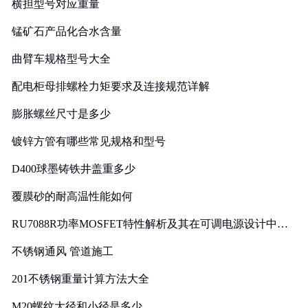
横担型号对应重量
锰矿石产品化合水含量
曲臂车规格型号大全
配电柜母排螺栓力矩要求及连接规范详解
膨胀螺丝尺寸是多少
镀锌方管有哪些常见规格和型号
D400球墨铸铁井盖重多少
覆膜砂的耐高温性能如何
RU7088R功率MOSFET特性解析及其在可调电源设计中的
实践
不锈钢通风 管道施工
201不锈钢重量计算方法大全
M20螺纹大径和小径是多少