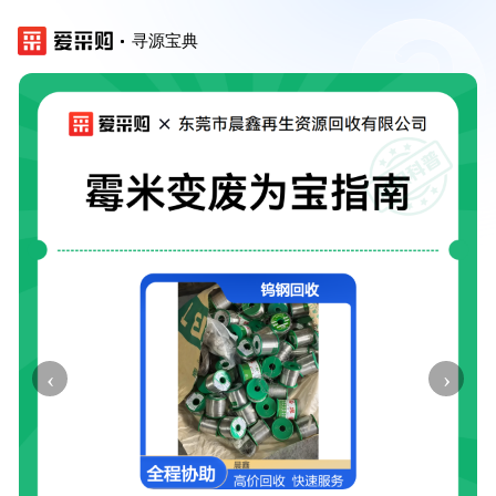
寻源宝典
‹
›