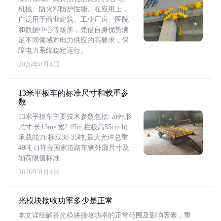
机械、防火和防护性能。在应用上，
广泛用于商业建筑、工业厂房、医院
和数据中心等场所，凭借自身优势满
足不同领域对电力供应的高要求，保
障电力系统稳定运行。
2026年8月4日
13米平板车的标准尺寸和载重参
数
13米平板车主要技术参数包括: a)外形
尺寸:长13m×宽2.45m,栏板高55cm b)
承载能力:标载30-35吨,最大允许总重
49吨 c)符合国家道路车辆外廓尺寸及
轴荷限值标准
2026年8月4日
光模块接收功率多少是正常
本文详细解答光模块接收功率的正常范围及影响因素，重