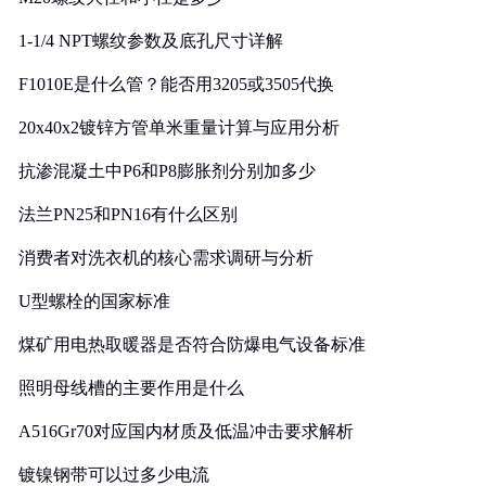
1-1/4 NPT螺纹参数及底孔尺寸详解
F1010E是什么管？能否用3205或3505代换
20x40x2镀锌方管单米重量计算与应用分析
抗渗混凝土中P6和P8膨胀剂分别加多少
法兰PN25和PN16有什么区别
消费者对洗衣机的核心需求调研与分析
U型螺栓的国家标准
煤矿用电热取暖器是否符合防爆电气设备标准
照明母线槽的主要作用是什么
A516Gr70对应国内材质及低温冲击要求解析
镀镍钢带可以过多少电流