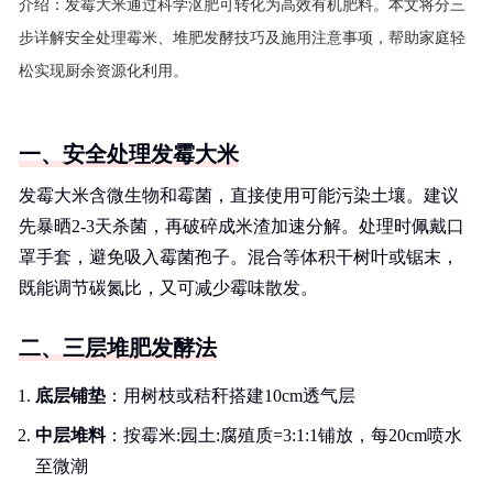
介绍：
发霉大米通过科学沤肥可转化为高效有机肥料。本文将分三
步详解安全处理霉米、堆肥发酵技巧及施用注意事项，帮助家庭轻
松实现厨余资源化利用。
一、安全处理发霉大米
发霉大米含微生物和霉菌，直接使用可能污染土壤。建议
先暴晒2-3天杀菌，再破碎成米渣加速分解。处理时佩戴口
罩手套，避免吸入霉菌孢子。混合等体积干树叶或锯末，
既能调节碳氮比，又可减少霉味散发。
二、三层堆肥发酵法
底层铺垫
：用树枝或秸秆搭建10cm透气层
中层堆料
：按霉米:园土:腐殖质=3:1:1铺放，每20cm喷水
至微潮