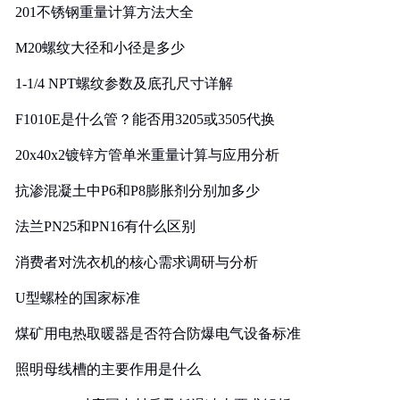
201不锈钢重量计算方法大全
M20螺纹大径和小径是多少
1-1/4 NPT螺纹参数及底孔尺寸详解
F1010E是什么管？能否用3205或3505代换
20x40x2镀锌方管单米重量计算与应用分析
抗渗混凝土中P6和P8膨胀剂分别加多少
法兰PN25和PN16有什么区别
消费者对洗衣机的核心需求调研与分析
U型螺栓的国家标准
煤矿用电热取暖器是否符合防爆电气设备标准
照明母线槽的主要作用是什么