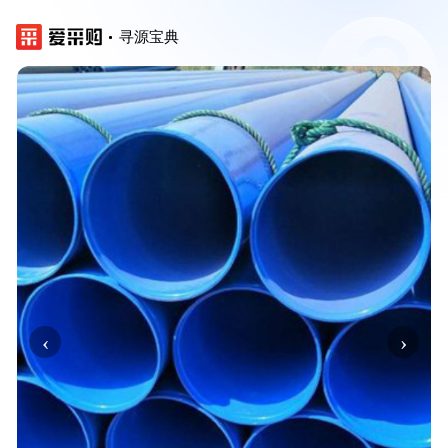
寻源宝典
‹
›