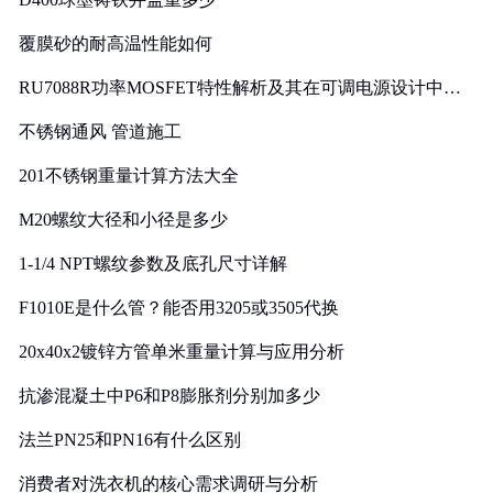
覆膜砂的耐高温性能如何
RU7088R功率MOSFET特性解析及其在可调电源设计中的
实践
不锈钢通风 管道施工
201不锈钢重量计算方法大全
M20螺纹大径和小径是多少
1-1/4 NPT螺纹参数及底孔尺寸详解
F1010E是什么管？能否用3205或3505代换
20x40x2镀锌方管单米重量计算与应用分析
抗渗混凝土中P6和P8膨胀剂分别加多少
法兰PN25和PN16有什么区别
消费者对洗衣机的核心需求调研与分析