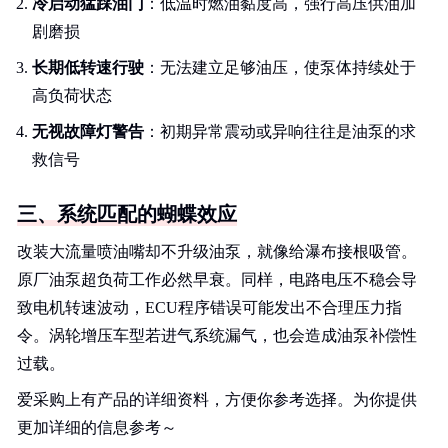
冷启动猛踩油门
：低温时燃油黏度高，强行高压供油加
剧磨损
长期低转速行驶
：无法建立足够油压，使泵体持续处于
高负荷状态
无视故障灯警告
：初期异常震动或异响往往是油泵的求
救信号
三、系统匹配的蝴蝶效应
改装大流量喷油嘴却不升级油泵，就像给瀑布接根吸管。
原厂油泵超负荷工作必然早衰。同样，电路电压不稳会导
致电机转速波动，ECU程序错误可能发出不合理压力指
令。涡轮增压车型若进气系统漏气，也会造成油泵补偿性
过载。
爱采购上有产品的详细资料，方便你参考选择。为你提供
更加详细的信息参考～