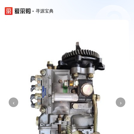
寻源宝典
‹
›