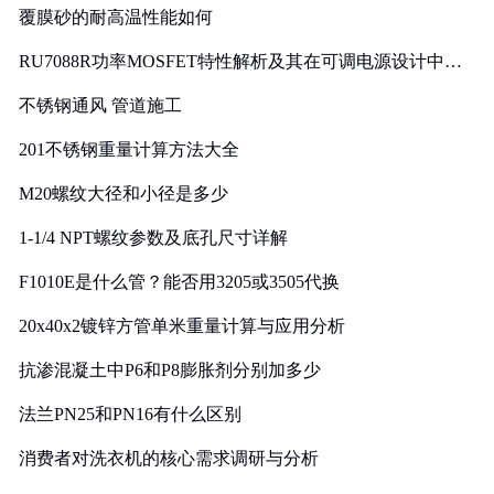
覆膜砂的耐高温性能如何
RU7088R功率MOSFET特性解析及其在可调电源设计中的
实践
不锈钢通风 管道施工
201不锈钢重量计算方法大全
M20螺纹大径和小径是多少
1-1/4 NPT螺纹参数及底孔尺寸详解
F1010E是什么管？能否用3205或3505代换
20x40x2镀锌方管单米重量计算与应用分析
抗渗混凝土中P6和P8膨胀剂分别加多少
法兰PN25和PN16有什么区别
消费者对洗衣机的核心需求调研与分析