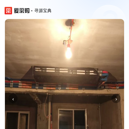
寻源宝典
‹
›