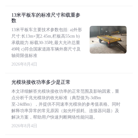
13米平板车的标准尺寸和载重参
数
13米平板车主要技术参数包括: a)外形
尺寸:长13m×宽2.45m,栏板高55cm b)
承载能力:标载30-35吨,最大允许总重
49吨 c)符合国家道路车辆外廓尺寸及
轴荷限值标准
2026年8月4日
光模块接收功率多少是正常
本文详细解答光模块接收功率的正常范围及影响因素，重
点分析千兆光模块的收光标准（典型值为-3dBm
至-24dBm），并提供不同速率光模块的参考值表格。同时
解释功率异常的常见原因（如光纤损耗、连接器问题）及
解决方案，帮助用户快速判断网络性能问题。
2026年8月4日