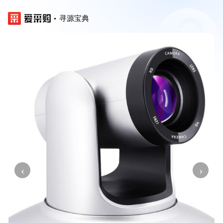
寻源宝典
‹
›