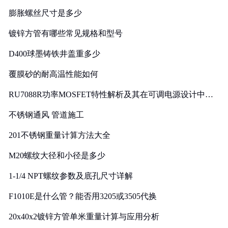
膨胀螺丝尺寸是多少
镀锌方管有哪些常见规格和型号
D400球墨铸铁井盖重多少
覆膜砂的耐高温性能如何
RU7088R功率MOSFET特性解析及其在可调电源设计中的
实践
不锈钢通风 管道施工
201不锈钢重量计算方法大全
M20螺纹大径和小径是多少
1-1/4 NPT螺纹参数及底孔尺寸详解
F1010E是什么管？能否用3205或3505代换
20x40x2镀锌方管单米重量计算与应用分析