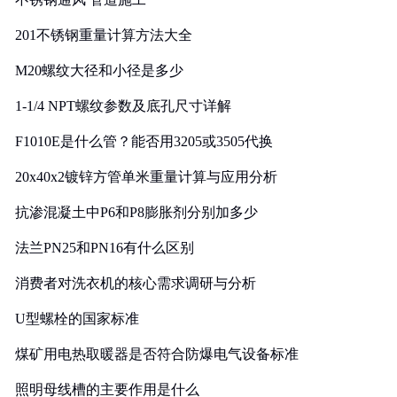
201不锈钢重量计算方法大全
M20螺纹大径和小径是多少
1-1/4 NPT螺纹参数及底孔尺寸详解
F1010E是什么管？能否用3205或3505代换
20x40x2镀锌方管单米重量计算与应用分析
抗渗混凝土中P6和P8膨胀剂分别加多少
法兰PN25和PN16有什么区别
消费者对洗衣机的核心需求调研与分析
U型螺栓的国家标准
煤矿用电热取暖器是否符合防爆电气设备标准
照明母线槽的主要作用是什么