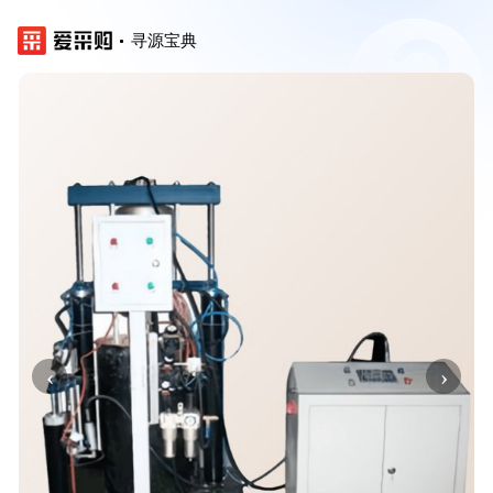
寻源宝典
‹
›