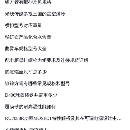
铝方管有哪些常见规格
光线传媒参投三国的星空爆冷
横担型号对应重量
锰矿石产品化合水含量
曲臂车规格型号大全
配电柜母排螺栓力矩要求及连接规范详解
膨胀螺丝尺寸是多少
镀锌方管有哪些常见规格和型号
D400球墨铸铁井盖重多少
覆膜砂的耐高温性能如何
RU7088R功率MOSFET特性解析及其在可调电源设计中的
实践
不锈钢通风 管道施工