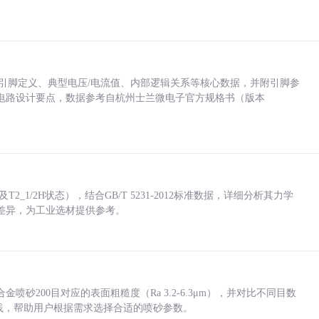
括各引脚定义、典型电压/电流值、内部逻辑关系等核心数据，并附引脚参
电路设计要点，数据参考自杭州士兰微电子官方规格书（版本
_1/2H状态），结合GB/T 5231-2012标准数据，详细分析其力学
差异，为工业选材提供参考。
砂200目对应的表面粗糙度（Ra 3.2-6.3μm），并对比不同目数
业实践，帮助用户根据需求选择合适的喷砂参数。