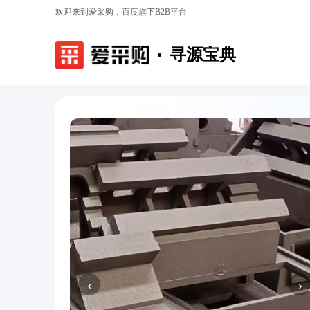
欢迎来到爱采购，百度旗下B2B平台
寻源宝典
‹
›