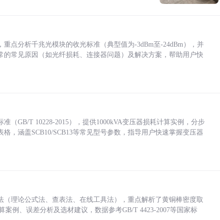
点分析千兆光模块的收光标准（典型值为-3dBm至-24dBm），并
常的常见原因（如光纤损耗、连接器问题）及解决方案，帮助用户快
/T 10228-2015），提供1000kVA变压器损耗计算实例，分步
，涵盖SCB10/SCB13等常见型号参数，指导用户快速掌握变压器
法（理论公式法、查表法、在线工具法），重点解析了黄铜棒密度取
计算案例、误差分析及选材建议，数据参考GB/T 4423-2007等国家标