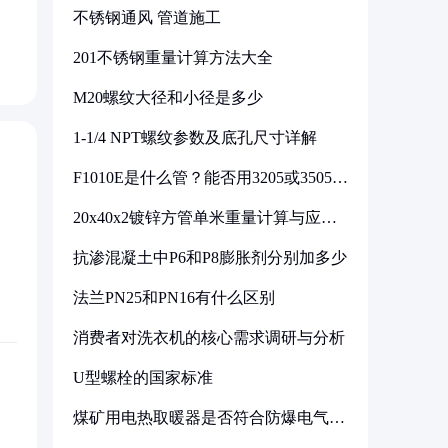
不锈钢通风 管道施工
201不锈钢重量计算方法大全
M20螺纹大径和小径是多少
1-1/4 NPT螺纹参数及底孔尺寸详解
F1010E是什么管？能否用3205或3505代
换
20x40x2镀锌方管单米重量计算与应用
分析
抗渗混凝土中P6和P8膨胀剂分别加多少
法兰PN25和PN16有什么区别
消费者对洗衣机的核心需求调研与分析
U型螺栓的国家标准
煤矿用电热取暖器是否符合防爆电气设
备标准