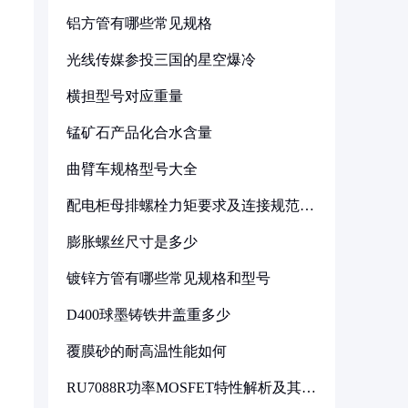
铝方管有哪些常见规格
光线传媒参投三国的星空爆冷
横担型号对应重量
锰矿石产品化合水含量
曲臂车规格型号大全
配电柜母排螺栓力矩要求及连接规范详
解
膨胀螺丝尺寸是多少
镀锌方管有哪些常见规格和型号
D400球墨铸铁井盖重多少
覆膜砂的耐高温性能如何
RU7088R功率MOSFET特性解析及其在
可调电源设计中的实践