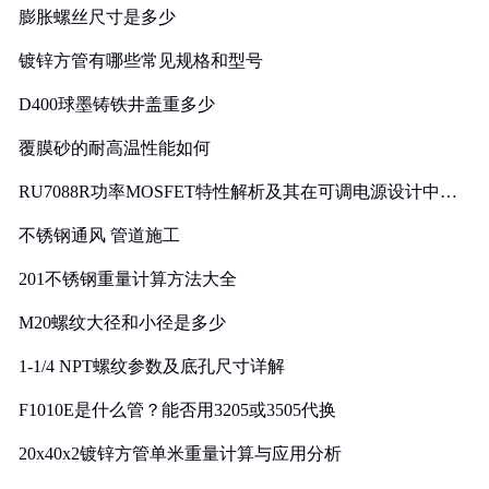
膨胀螺丝尺寸是多少
镀锌方管有哪些常见规格和型号
D400球墨铸铁井盖重多少
覆膜砂的耐高温性能如何
RU7088R功率MOSFET特性解析及其在可调电源设计中的
实践
不锈钢通风 管道施工
201不锈钢重量计算方法大全
M20螺纹大径和小径是多少
1-1/4 NPT螺纹参数及底孔尺寸详解
F1010E是什么管？能否用3205或3505代换
20x40x2镀锌方管单米重量计算与应用分析