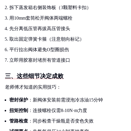
拆下蒸发箱右侧装饰板（3颗塑料卡扣）
用10mm套筒松开阀体两端螺栓
先分离低压管再拔高压管接头
取出固定弹簧卡箍（注意朝向标记）
平行拉出阀体避免O型圈损伤
立即用胶塞封堵所有管道接口
三、这些细节决定成败
老师傅才知道的实用技巧：
密封保护
：新阀体安装前需浸泡冷冻油15分钟
扭矩控制
：连接螺栓仅需8-10N·m力度
管路检查
：同步检查干燥瓶是否变色失效