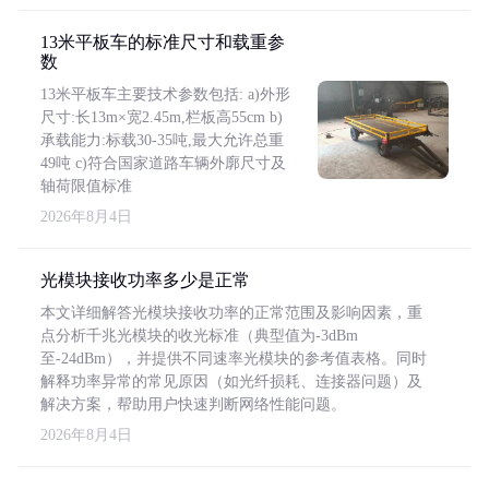
13米平板车的标准尺寸和载重参
数
13米平板车主要技术参数包括: a)外形
尺寸:长13m×宽2.45m,栏板高55cm b)
承载能力:标载30-35吨,最大允许总重
49吨 c)符合国家道路车辆外廓尺寸及
轴荷限值标准
2026年8月4日
光模块接收功率多少是正常
本文详细解答光模块接收功率的正常范围及影响因素，重
点分析千兆光模块的收光标准（典型值为-3dBm
至-24dBm），并提供不同速率光模块的参考值表格。同时
解释功率异常的常见原因（如光纤损耗、连接器问题）及
解决方案，帮助用户快速判断网络性能问题。
2026年8月4日