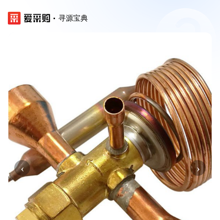
寻源宝典
‹
›