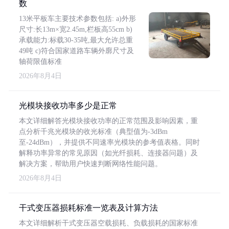
数
13米平板车主要技术参数包括: a)外形
尺寸:长13m×宽2.45m,栏板高55cm b)
承载能力:标载30-35吨,最大允许总重
49吨 c)符合国家道路车辆外廓尺寸及
轴荷限值标准
2026年8月4日
光模块接收功率多少是正常
本文详细解答光模块接收功率的正常范围及影响因素，重
点分析千兆光模块的收光标准（典型值为-3dBm
至-24dBm），并提供不同速率光模块的参考值表格。同时
解释功率异常的常见原因（如光纤损耗、连接器问题）及
解决方案，帮助用户快速判断网络性能问题。
2026年8月4日
干式变压器损耗标准一览表及计算方法
本文详细解析干式变压器空载损耗、负载损耗的国家标准