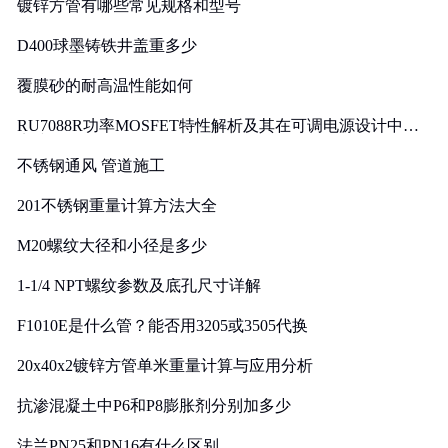
镀锌方管有哪些常见规格和型号
D400球墨铸铁井盖重多少
覆膜砂的耐高温性能如何
RU7088R功率MOSFET特性解析及其在可调电源设计中的
实践
不锈钢通风 管道施工
201不锈钢重量计算方法大全
M20螺纹大径和小径是多少
1-1/4 NPT螺纹参数及底孔尺寸详解
F1010E是什么管？能否用3205或3505代换
20x40x2镀锌方管单米重量计算与应用分析
抗渗混凝土中P6和P8膨胀剂分别加多少
法兰PN25和PN16有什么区别