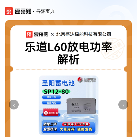
寻源宝典
‹
›