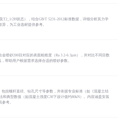
_1/2H状态），结合GB/T 5231-2012标准数据，详细分析其力学
差异，为工业选材提供参考。
砂200目对应的表面粗糙度（Ra 3.2-6.3μm），并对比不同目数
业实践，帮助用户根据需求选择合适的喷砂参数。
力，包括螺杆直径、钻孔尺寸等参数，并依据专业标准（如《混凝土结
方法和典型数值（如混凝土强度C30下设计值约80kN）。内容涵盖安装
员参考。