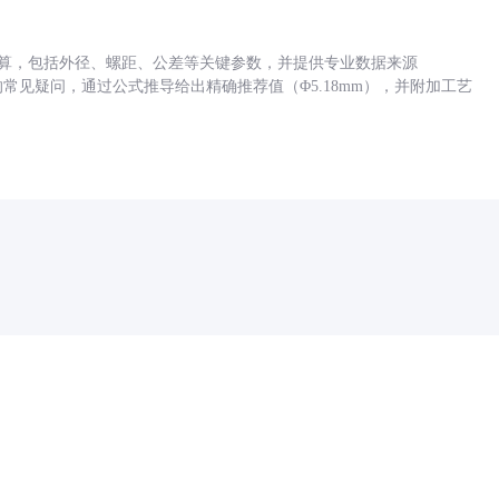
底孔计算，包括外径、螺距、公差等关键参数，并提供专业数据来源
孔尺寸的常见疑问，通过公式推导给出精确推荐值（Φ5.18mm），并附加工艺
药品医疗器械网络信息服务备案(京)网药械信息备字（2021）第00159号
京ICP证030173号
京公网安备11000002000001号