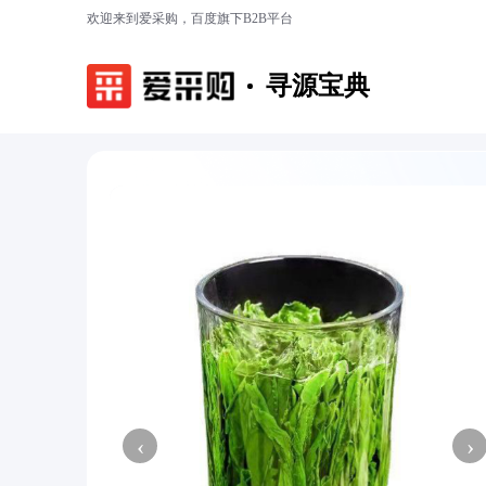
欢迎来到爱采购，百度旗下B2B平台
寻源宝典
‹
›