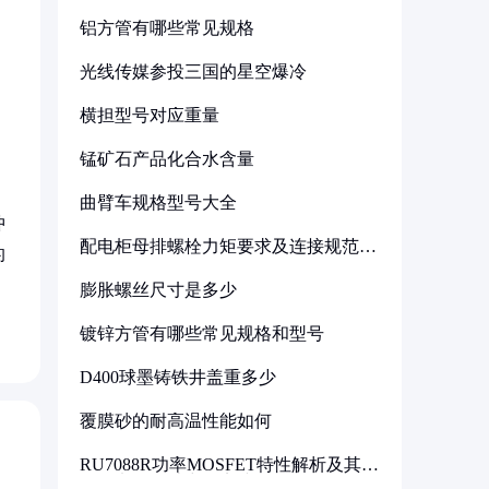
铝方管有哪些常见规格
光线传媒参投三国的星空爆冷
横担型号对应重量
锰矿石产品化合水含量
曲臂车规格型号大全
冲
配电柜母排螺栓力矩要求及连接规范详
的
解
膨胀螺丝尺寸是多少
镀锌方管有哪些常见规格和型号
D400球墨铸铁井盖重多少
覆膜砂的耐高温性能如何
RU7088R功率MOSFET特性解析及其在
可调电源设计中的实践