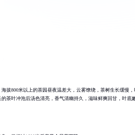
海拔800米以上的茶园昼夜温差大，云雾缭绕，茶树生长缓慢，
长的茶叶冲泡后汤色清亮，香气清幽持久，滋味鲜爽回甘，叶底