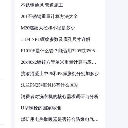
不锈钢通风 管道施工
201不锈钢重量计算方法大全
M20螺纹大径和小径是多少
1-1/4 NPT螺纹参数及底孔尺寸详解
F1010E是什么管？能否用3205或3505代
换
20x40x2镀锌方管单米重量计算与应用
分析
抗渗混凝土中P6和P8膨胀剂分别加多少
法兰PN25和PN16有什么区别
消费者对洗衣机的核心需求调研与分析
U型螺栓的国家标准
煤矿用电热取暖器是否符合防爆电气设
备标准