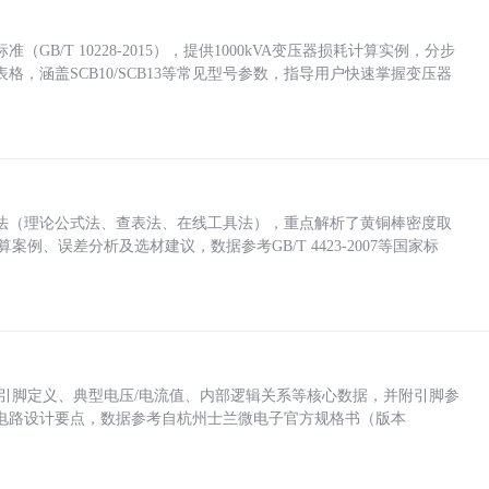
/T 10228-2015），提供1000kVA变压器损耗计算实例，分步
，涵盖SCB10/SCB13等常见型号参数，指导用户快速掌握变压器
法（理论公式法、查表法、在线工具法），重点解析了黄铜棒密度取
计算案例、误差分析及选材建议，数据参考GB/T 4423-2007等国家标
括各引脚定义、典型电压/电流值、内部逻辑关系等核心数据，并附引脚参
电路设计要点，数据参考自杭州士兰微电子官方规格书（版本