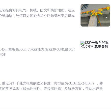
点包括良好的电气、机械、防火和防护性能。在应
心等场所，凭借自身优势满足不同领域对电力供应
5m,栏板高55cm b)承载能力:标载30-35吨,最大允
标准
点分析千兆光模块的收光标准（典型值为-3dBm至-24dBm），并
常的常见原因（如光纤损耗、连接器问题）及解决方案，帮助用户快