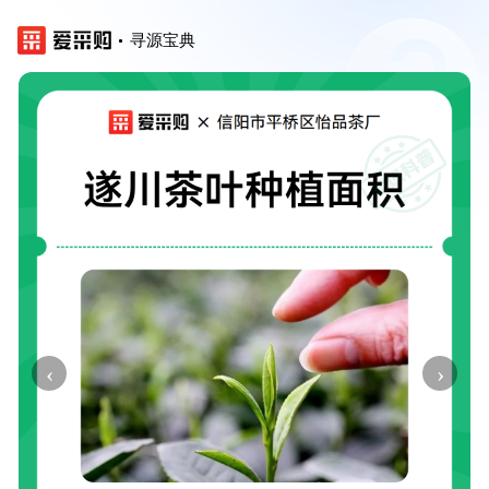
寻源宝典
‹
›