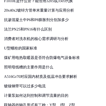
F1010E是什么管？能否用3205或3505代换
20x40x2镀锌方管单米重量计算与应用分析
抗渗混凝土中P6和P8膨胀剂分别加多少
法兰PN25和PN16有什么区别
消费者对洗衣机的核心需求调研与分析
U型螺栓的国家标准
煤矿用电热取暖器是否符合防爆电气设备标准
照明母线槽的主要作用是什么
A516Gr70对应国内材质及低温冲击要求解析
镀镍钢带可以过多少电流
计量泵如何达到控制和调节流量的目的
联轴器的轴孔形式有三种：Y型、J型、Z型