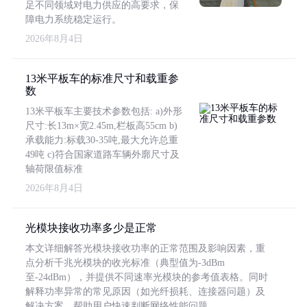
足不同领域对电力供应的高要求，保
障电力系统稳定运行。
2026年8月4日
13米平板车的标准尺寸和载重参
数
13米平板车主要技术参数包括: a)外形
尺寸:长13m×宽2.45m,栏板高55cm b)
承载能力:标载30-35吨,最大允许总重
49吨 c)符合国家道路车辆外廓尺寸及
轴荷限值标准
2026年8月4日
光模块接收功率多少是正常
本文详细解答光模块接收功率的正常范围及影响因素，重
点分析千兆光模块的收光标准（典型值为-3dBm
至-24dBm），并提供不同速率光模块的参考值表格。同时
解释功率异常的常见原因（如光纤损耗、连接器问题）及
解决方案，帮助用户快速判断网络性能问题。