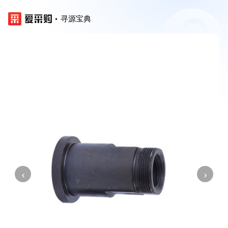
寻源宝典
‹
›