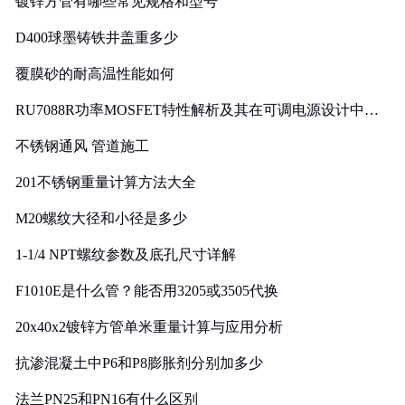
镀锌方管有哪些常见规格和型号
D400球墨铸铁井盖重多少
覆膜砂的耐高温性能如何
RU7088R功率MOSFET特性解析及其在可调电源设计中的
实践
不锈钢通风 管道施工
201不锈钢重量计算方法大全
M20螺纹大径和小径是多少
1-1/4 NPT螺纹参数及底孔尺寸详解
F1010E是什么管？能否用3205或3505代换
20x40x2镀锌方管单米重量计算与应用分析
抗渗混凝土中P6和P8膨胀剂分别加多少
法兰PN25和PN16有什么区别