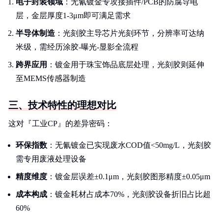
电子封装领域
：无氰镀金专攻接插件/PCB的防腐导电
层，金层厚度1-3μm即可满足需求
半导体制造
：光刻胶主导芯片光刻环节，分辨率可达纳
米级，需经历涂胶-曝光-显影全流程
跨界应用
：镀金用于珠宝饰品底层处理，光刻胶则延伸
至MEMS传感器制造
三、技术特性的理想对比
这对『工业CP』的差异密码：
环保指数
：无氰镀金已实现废水COD值<50mg/L，光刻胶
需专用废液处理设备
精度维度
：镀金层误差±0.1μm，光刻胶图形精度±0.05μm
成本构成
：镀金耗材占成本70%，光刻胶设备折旧占比超
60%