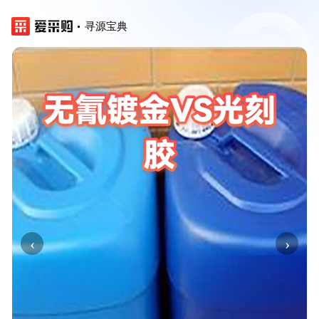
寻源宝典
‹
›