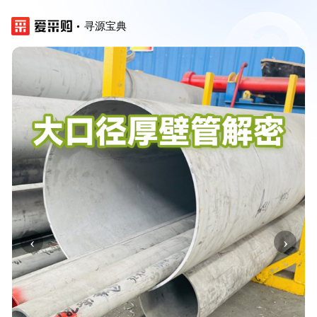
寻源宝典
‹
›