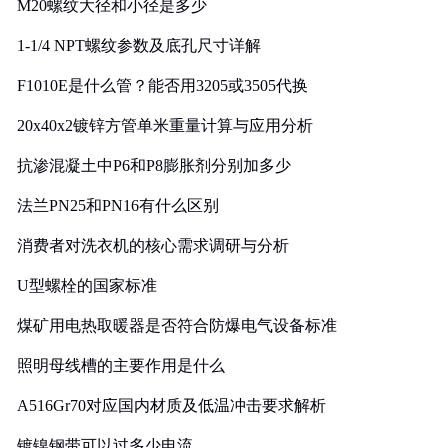
M20螺纹大径和小径是多少
1-1/4 NPT螺纹参数及底孔尺寸详解
F1010E是什么管？能否用3205或3505代换
20x40x2镀锌方管单米重量计算与应用分析
抗渗混凝土中P6和P8膨胀剂分别加多少
法兰PN25和PN16有什么区别
消费者对洗衣机的核心需求调研与分析
U型螺栓的国家标准
煤矿用电热取暖器是否符合防爆电气设备标准
照明母线槽的主要作用是什么
A516Gr70对应国内材质及低温冲击要求解析
镀镍钢带可以过多少电流