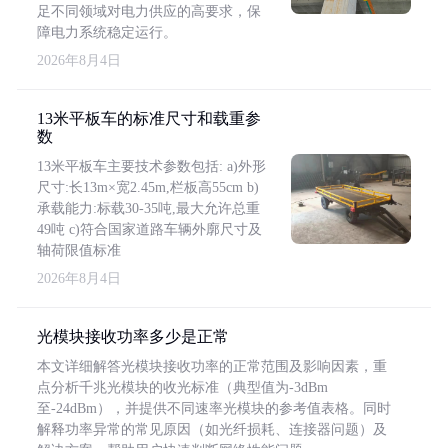
足不同领域对电力供应的高要求，保
障电力系统稳定运行。
2026年8月4日
13米平板车的标准尺寸和载重参
数
13米平板车主要技术参数包括: a)外形
尺寸:长13m×宽2.45m,栏板高55cm b)
承载能力:标载30-35吨,最大允许总重
49吨 c)符合国家道路车辆外廓尺寸及
轴荷限值标准
2026年8月4日
光模块接收功率多少是正常
本文详细解答光模块接收功率的正常范围及影响因素，重
点分析千兆光模块的收光标准（典型值为-3dBm
至-24dBm），并提供不同速率光模块的参考值表格。同时
解释功率异常的常见原因（如光纤损耗、连接器问题）及