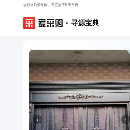
欢迎来到爱采购，百度旗下B2B平台
寻源宝典
‹
›