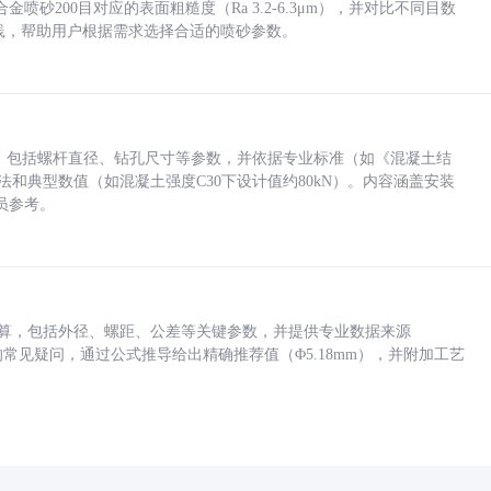
砂200目对应的表面粗糙度（Ra 3.2-6.3μm），并对比不同目数
业实践，帮助用户根据需求选择合适的喷砂参数。
力，包括螺杆直径、钻孔尺寸等参数，并依据专业标准（如《混凝土结
方法和典型数值（如混凝土强度C30下设计值约80kN）。内容涵盖安装
员参考。
底孔计算，包括外径、螺距、公差等关键参数，并提供专业数据来源
孔尺寸的常见疑问，通过公式推导给出精确推荐值（Φ5.18mm），并附加工艺