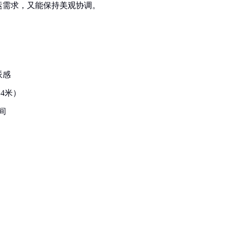
运需求，又能保持美观协调。
派感
.4米）
间
）