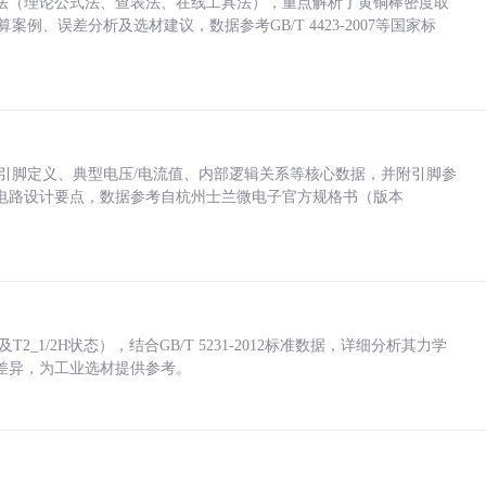
法（理论公式法、查表法、在线工具法），重点解析了黄铜棒密度取
计算案例、误差分析及选材建议，数据参考GB/T 4423-2007等国家标
括各引脚定义、典型电压/电流值、内部逻辑关系等核心数据，并附引脚参
电路设计要点，数据参考自杭州士兰微电子官方规格书（版本
_1/2H状态），结合GB/T 5231-2012标准数据，详细分析其力学
差异，为工业选材提供参考。