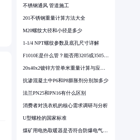
不锈钢通风 管道施工
201不锈钢重量计算方法大全
M20螺纹大径和小径是多少
1-1/4 NPT螺纹参数及底孔尺寸详解
F1010E是什么管？能否用3205或3505代
换
20x40x2镀锌方管单米重量计算与应用
分析
抗渗混凝土中P6和P8膨胀剂分别加多少
法兰PN25和PN16有什么区别
消费者对洗衣机的核心需求调研与分析
U型螺栓的国家标准
煤矿用电热取暖器是否符合防爆电气设
备标准