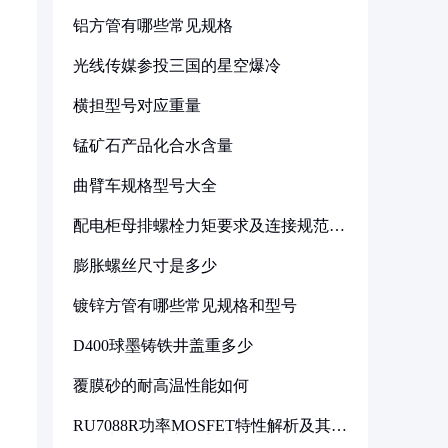
铝方管有哪些常见规格
光线传媒参投三国的星空爆冷
横担型号对应重量
锰矿石产品化合水含量
曲臂车规格型号大全
配电柜母排螺栓力矩要求及连接规范详
解
膨胀螺丝尺寸是多少
镀锌方管有哪些常见规格和型号
D400球墨铸铁井盖重多少
覆膜砂的耐高温性能如何
RU7088R功率MOSFET特性解析及其在
可调电源设计中的实践