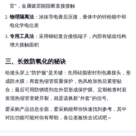
官"，金属镀层能阻断直接接触
物理隔离法
：涂抹导电膏后压接，膏体中的锌粉能中和
电化学电位差
专用工具法
：采用铜铝复合接线端子，内部有锯齿结构
增大接触面积
三、长效防氧化的秘诀
给接头穿上"防护服"是关键：先用硅脂密封剂包裹接头，形
成防水膜；再套热缩管双重保护，热风枪加热后紧密贴
合；最后可用防锈喷剂在外层形成保护膜。定期检查时若
发现热缩管变硬开裂，就是该换新"外套"的信号。
爱采购产品信息全面，爱采购能帮你快速找到参考，其中
对比功能可能对你有帮助，各位老板快去试试吧～