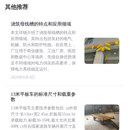
其他推荐
浇筑母线槽的特点和应用领域
本文详细介绍了浇筑母线槽的特点和
应用领域。其特点包括良好的电气、
机械、防火和防护性能。在应用上，
广泛用于商业建筑、工业厂房、医院
和数据中心等场所，凭借自身优势满
足不同领域对电力供应的高要求，保
障电力系统稳定运行。
2026年8月4日
13米平板车的标准尺寸和载重参
数
13米平板车主要技术参数包括: a)外形
尺寸:长13m×宽2.45m,栏板高55cm b)
承载能力:标载30-35吨,最大允许总重
49吨 c)符合国家道路车辆外廓尺寸及