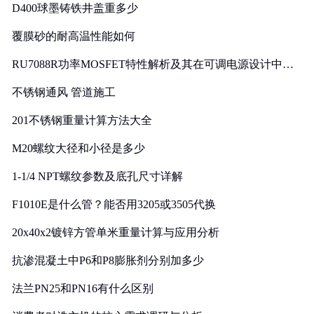
D400球墨铸铁井盖重多少
覆膜砂的耐高温性能如何
RU7088R功率MOSFET特性解析及其在可调电源设计中的
实践
不锈钢通风 管道施工
201不锈钢重量计算方法大全
M20螺纹大径和小径是多少
1-1/4 NPT螺纹参数及底孔尺寸详解
F1010E是什么管？能否用3205或3505代换
20x40x2镀锌方管单米重量计算与应用分析
抗渗混凝土中P6和P8膨胀剂分别加多少
法兰PN25和PN16有什么区别