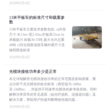
2026年8月4日
13米平板车的标准尺寸和载重参
数
13米平板车主要技术参数包括: a)外形
尺寸:长13m×宽2.45m,栏板高55cm b)
承载能力:标载30-35吨,最大允许总重
49吨 c)符合国家道路车辆外廓尺寸及
轴荷限值标准
2026年8月4日
光模块接收功率多少是正常
本文详细解答光模块接收功率的正常范围及影响因素，重
点分析千兆光模块的收光标准（典型值为-3dBm
至-24dBm），并提供不同速率光模块的参考值表格。同时
解释功率异常的常见原因（如光纤损耗、连接器问题）及
解决方案，帮助用户快速判断网络性能问题。
2026年8月4日