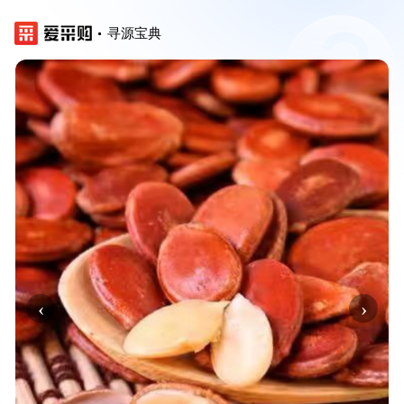
寻源宝典
‹
›