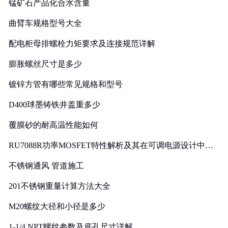
锰矿石产品化合水含量
曲臂车规格型号大全
配电柜母排螺栓力矩要求及连接规范详解
膨胀螺丝尺寸是多少
镀锌方管有哪些常见规格和型号
D400球墨铸铁井盖重多少
覆膜砂的耐高温性能如何
RU7088R功率MOSFET特性解析及其在可调电源设计中的
实践
不锈钢通风 管道施工
201不锈钢重量计算方法大全
M20螺纹大径和小径是多少
1-1/4 NPT螺纹参数及底孔尺寸详解