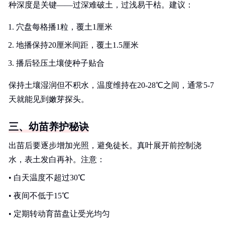
种深度是关键——过深难破土，过浅易干枯。建议：
穴盘每格播1粒，覆土1厘米
地播保持20厘米间距，覆土1.5厘米
播后轻压土壤使种子贴合
保持土壤湿润但不积水，温度维持在20-28℃之间，通常5-7
天就能见到嫩芽探头。
三、幼苗养护秘诀
出苗后要逐步增加光照，避免徒长。真叶展开前控制浇
水，表土发白再补。注意：
• 白天温度不超过30℃
• 夜间不低于15℃
• 定期转动育苗盘让受光均匀