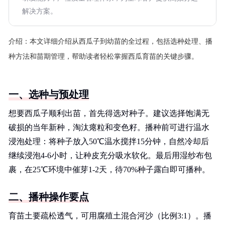
解决方案。
介绍：
本文详细介绍从西瓜子到幼苗的全过程，包括选种处理、播
种方法和苗期管理，帮助读者轻松掌握西瓜育苗的关键步骤。
一、选种与预处理
想要西瓜子顺利出苗，首先得选对种子。建议选择饱满无
破损的当年新种，淘汰瘪粒和变色籽。播种前可进行温水
浸泡处理：将种子放入50℃温水搅拌15分钟，自然冷却后
继续浸泡4-6小时，让种皮充分吸水软化。最后用湿纱布包
裹，在25℃环境中催芽1-2天，待70%种子露白即可播种。
二、播种操作要点
育苗土要疏松透气，可用腐殖土混合河沙（比例3:1）。播