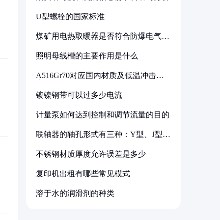
U型螺栓的国家标准
煤矿用电热取暖器是否符合防爆电气设
备标准
照明母线槽的主要作用是什么
A516Gr70对应国内材质及低温冲击要
求解析
镀镍钢带可以过多少电流
计量泵如何达到控制和调节流量的目的
联轴器的轴孔形式有三种：Y型、J型、
Z型
不锈钢材质厚度允许误差是多少
复印机出租有哪些常见模式
溶于水的润滑剂的种类