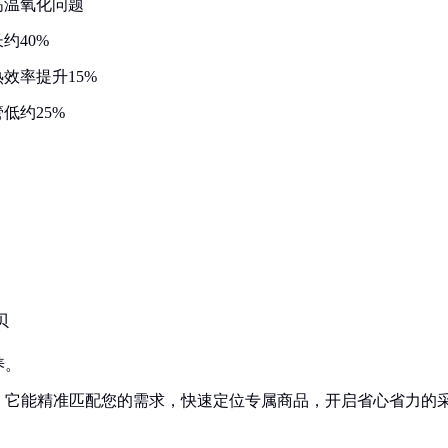
高温氧化问题
约40%
效率提升15%
低约25%
贝
养。
！它能精准匹配您的需求，快速定位专属商品，开启省心省力的