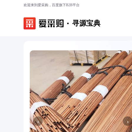
欢迎来到爱采购，百度旗下B2B平台
寻源宝典
‹
›