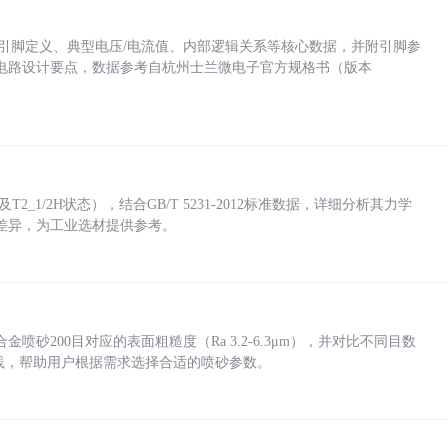
括各引脚定义、典型电压/电流值、内部逻辑关系等核心数据，并附引脚参
电路设计要点，数据参考自杭州士兰微电子官方规格书（版本
_1/2H状态），结合GB/T 5231-2012标准数据，详细分析其力学
差异，为工业选材提供参考。
砂200目对应的表面粗糙度（Ra 3.2-6.3μm），并对比不同目数
业实践，帮助用户根据需求选择合适的喷砂参数。