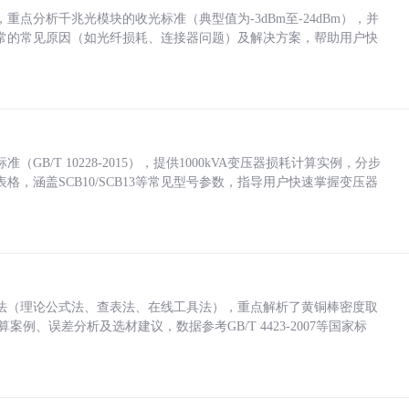
点分析千兆光模块的收光标准（典型值为-3dBm至-24dBm），并
常的常见原因（如光纤损耗、连接器问题）及解决方案，帮助用户快
/T 10228-2015），提供1000kVA变压器损耗计算实例，分步
，涵盖SCB10/SCB13等常见型号参数，指导用户快速掌握变压器
法（理论公式法、查表法、在线工具法），重点解析了黄铜棒密度取
计算案例、误差分析及选材建议，数据参考GB/T 4423-2007等国家标