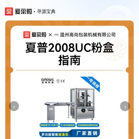
寻源宝典
‹
›