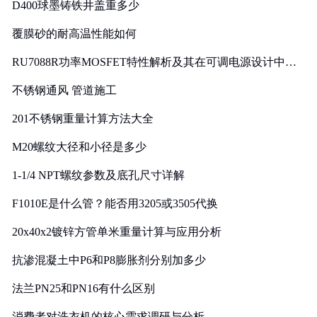
D400球墨铸铁井盖重多少
覆膜砂的耐高温性能如何
RU7088R功率MOSFET特性解析及其在可调电源设计中的
实践
不锈钢通风 管道施工
201不锈钢重量计算方法大全
M20螺纹大径和小径是多少
1-1/4 NPT螺纹参数及底孔尺寸详解
F1010E是什么管？能否用3205或3505代换
20x40x2镀锌方管单米重量计算与应用分析
抗渗混凝土中P6和P8膨胀剂分别加多少
法兰PN25和PN16有什么区别
消费者对洗衣机的核心需求调研与分析