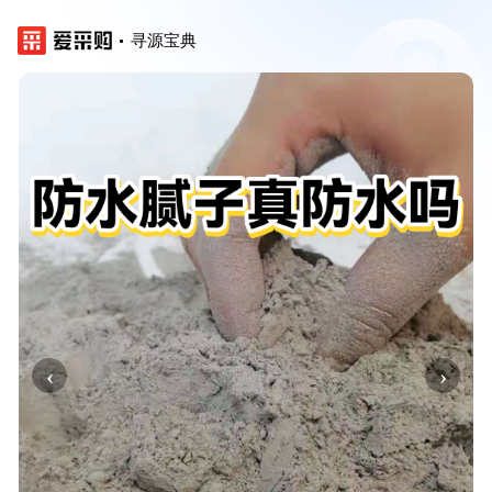
寻源宝典
‹
›