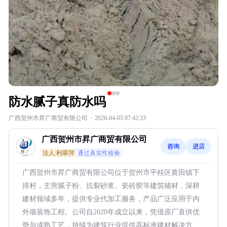
防水腻子真防水吗
广西贺州市昇广商贸有限公司
·
2026-04-05 07:42:33
广西贺州市昇广商贸有限公司
咨询
进店
法人:利翠萍
通过真实性核验
广西贺州市昇广商贸有限公司位于贺州市平桂区黄田镇下
排村，主营腻子粉、抗裂砂浆、瓷砖胶等建筑辅材，深耕
建材领域多年，提供专业代加工服务，产品广泛应用于内
外墙装饰工程。公司自2020年成立以来，凭借原厂直供优
势与成熟工艺，持续为建筑行业提供高标准建材解决方