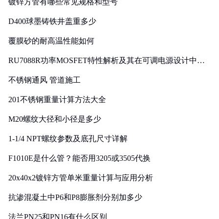
镀锌方管有哪些常见规格和型号
D400球墨铸铁井盖重多少
覆膜砂的耐高温性能如何
RU7088R功率MOSFET特性解析及其在可调电源设计中的
实践
不锈钢通风 管道施工
201不锈钢重量计算方法大全
M20螺纹大径和小径是多少
1-1/4 NPT螺纹参数及底孔尺寸详解
F1010E是什么管？能否用3205或3505代换
20x40x2镀锌方管单米重量计算与应用分析
抗渗混凝土中P6和P8膨胀剂分别加多少
法兰PN25和PN16有什么区别