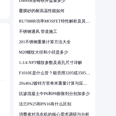
D400球墨铸铁井盖重多少
覆膜砂的耐高温性能如何
RU7088R功率MOSFET特性解析及其在
可调电源设计中的实践
不锈钢通风 管道施工
201不锈钢重量计算方法大全
M20螺纹大径和小径是多少
1-1/4 NPT螺纹参数及底孔尺寸详解
F1010E是什么管？能否用3205或3505代
换
20x40x2镀锌方管单米重量计算与应用
分析
抗渗混凝土中P6和P8膨胀剂分别加多少
法兰PN25和PN16有什么区别
消费者对洗衣机的核心需求调研与分析