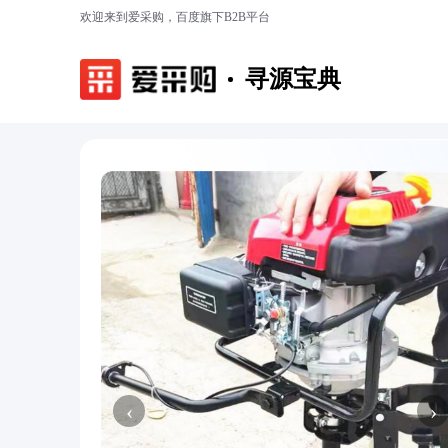
欢迎来到爱采购，百度旗下B2B平台
寻源宝典
‹
›