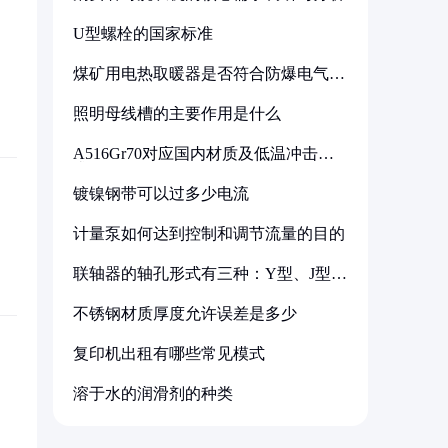
U型螺栓的国家标准
煤矿用电热取暖器是否符合防爆电气设
备标准
照明母线槽的主要作用是什么
A516Gr70对应国内材质及低温冲击要
求解析
镀镍钢带可以过多少电流
计量泵如何达到控制和调节流量的目的
联轴器的轴孔形式有三种：Y型、J型、
Z型
不锈钢材质厚度允许误差是多少
复印机出租有哪些常见模式
溶于水的润滑剂的种类