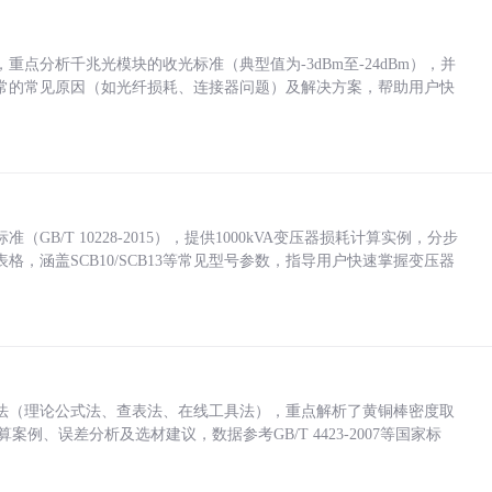
点分析千兆光模块的收光标准（典型值为-3dBm至-24dBm），并
常的常见原因（如光纤损耗、连接器问题）及解决方案，帮助用户快
/T 10228-2015），提供1000kVA变压器损耗计算实例，分步
，涵盖SCB10/SCB13等常见型号参数，指导用户快速掌握变压器
法（理论公式法、查表法、在线工具法），重点解析了黄铜棒密度取
计算案例、误差分析及选材建议，数据参考GB/T 4423-2007等国家标