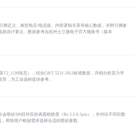
括各引脚定义、典型电压/电流值、内部逻辑关系等核心数据，并附引脚参
电路设计要点，数据参考自杭州士兰微电子官方规格书（版本
_1/2H状态），结合GB/T 5231-2012标准数据，详细分析其力学
差异，为工业选材提供参考。
砂200目对应的表面粗糙度（Ra 3.2-6.3μm），并对比不同目数
业实践，帮助用户根据需求选择合适的喷砂参数。