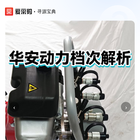
寻源宝典
‹
›