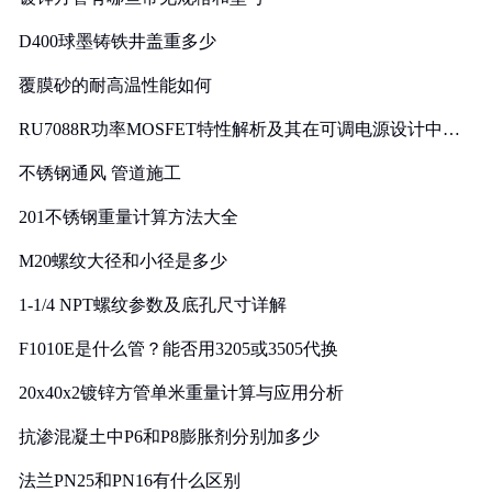
D400球墨铸铁井盖重多少
覆膜砂的耐高温性能如何
RU7088R功率MOSFET特性解析及其在可调电源设计中的
实践
不锈钢通风 管道施工
201不锈钢重量计算方法大全
M20螺纹大径和小径是多少
1-1/4 NPT螺纹参数及底孔尺寸详解
F1010E是什么管？能否用3205或3505代换
20x40x2镀锌方管单米重量计算与应用分析
抗渗混凝土中P6和P8膨胀剂分别加多少
法兰PN25和PN16有什么区别