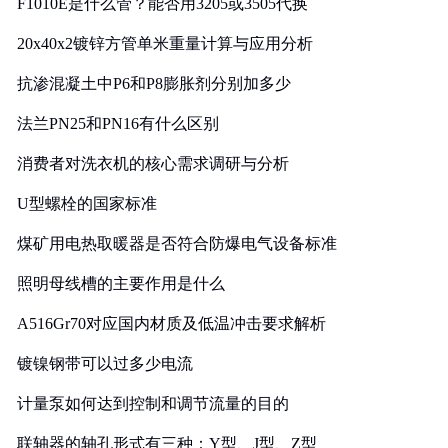
F1010E是什么管？能否用3205或3505代换
20x40x2镀锌方管单米重量计算与应用分析
抗渗混凝土中P6和P8膨胀剂分别加多少
法兰PN25和PN16有什么区别
消费者对洗衣机的核心需求调研与分析
U型螺栓的国家标准
煤矿用电热取暖器是否符合防爆电气设备标准
照明母线槽的主要作用是什么
A516Gr70对应国内材质及低温冲击要求解析
镀镍钢带可以过多少电流
计量泵如何达到控制和调节流量的目的
联轴器的轴孔形式有三种：Y型、J型、Z型