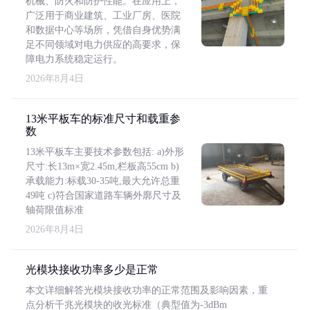
机械、防火和防护性能。在应用上，
广泛用于商业建筑、工业厂房、医院
和数据中心等场所，凭借自身优势满
足不同领域对电力供应的高要求，保
障电力系统稳定运行。
2026年8月4日
13米平板车的标准尺寸和载重参
数
13米平板车主要技术参数包括: a)外形
尺寸:长13m×宽2.45m,栏板高55cm b)
承载能力:标载30-35吨,最大允许总重
49吨 c)符合国家道路车辆外廓尺寸及
轴荷限值标准
2026年8月4日
光模块接收功率多少是正常
本文详细解答光模块接收功率的正常范围及影响因素，重
点分析千兆光模块的收光标准（典型值为-3dBm