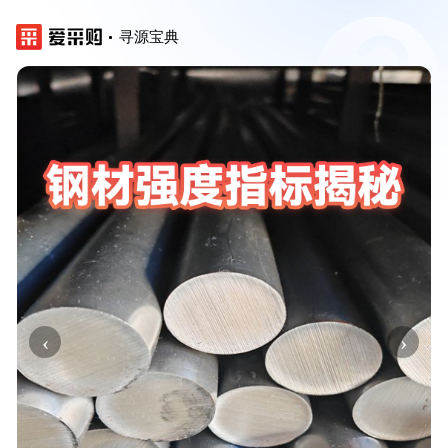
寻源宝典
‹
›